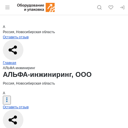
Раздел навигации по сайту eqinfo.ru
Краткая информация о компании
АЛЬФ
Страница компании
АЛЬФА-ин
Страница компании
АЛЬФА-инжиниринг, ООО
А
Россия, Новосибирская область
Оставить отзыв
Навигация по сайту
Главная
АЛЬФА-инжиниринг
Основная информация о компании
АЛЬФА-инжиниринг, ООО
Россия, Новосибирская область
А
Оставить отзыв