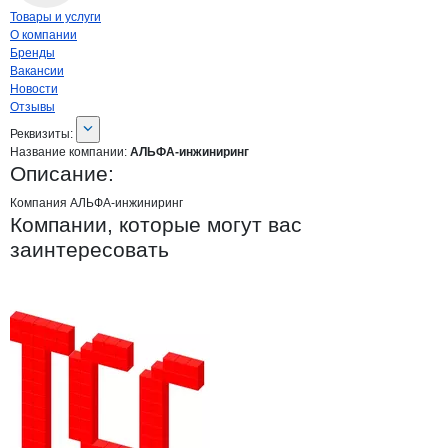
Навигация по странице
компании
АЛЬ
Товары и услуги
О компании
Бренды
Вакансии
Новости
Отзывы
О компании
АЛЬФА-инжиниринг
Реквизиты
компании
АЛЬФА-инжиниринг
Реквизиты:
Название компании:
АЛЬФА-инжиниринг
Описание:
Компания АЛЬФА-инжиниринг
Компании, которые могут вас
заинтересовать