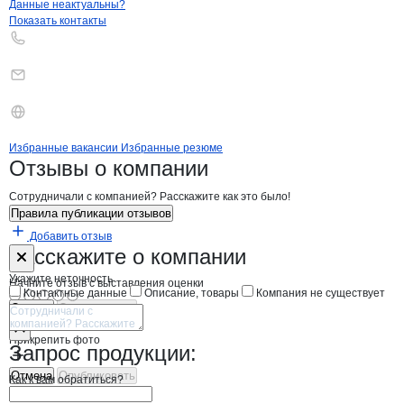
Контакты
компании
АЛЬФА-инжинири
+7(800)000-00-..
Данные неактуальны?
Показать контакты
Бренды
Вакансии в
компани
АЛЬФА-инжиниринг
АЛЬФА-инжиниринг
Избранные вакансии
Избранные резюме
Новости o
АЛЬФА-инжиниринг, ООО
АЛЬФА-инжинири
Отзывы
о компании
Сотрудничали с компанией? Расскажите как это было!
Правила публикации отзывов
Добавить отзыв
Форма обратной связи о неточностях н
АЛЬФА-инжин
Расскажите
о компании
Укажите неточность
Начните отзыв с выставления оценки
Контактные данные
Описание, товары
Компания не существует
Отмена
Опубликовать
Прикрепить фото
Запрос продукции:
Отмена
Опубликовать
Как к вам обратиться?