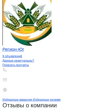
Регион-Юг
9 объявлений
Контакты
компании
АгроВент
+7(800)000-00-..
Данные неактуальны?
Показать контакты
Бренды
Вакансии в
компани
АгроВент
АгроВент
Избранные вакансии
Избранные резюме
Новости o
АгроВент, ООО
АгроВент
Отзывы
о компании