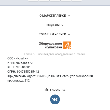
оборудование
и упаковка
Важные разделы и контакты
Навигация по сайту
О МАРКЕТПЛЕЙСЕ
Новости Eqinfo.ru
РАЗДЕЛЫ
Услуги и цены
Объявления
ТОВАРЫ И УСЛУГИ
Размещение рекламы
Новости рынка
Оборудование для пищепрома
Публичная оферта
Вакансии
Тара и упаковка
Контактная информация
Блог
Eqinfo.ru – все
пищевое оборудование
в России.
Б/у оборудование
Политика обработки персональных данных
ООО «Инлайн»
Вакансии
Для СМИ
ИНН: 7805355672
КПП: 780501001
Информация о компаниях
ОГРН: 1047855085442
Добавить объявление
Юридический адрес: 196066, г. Санкт-Петербург, Московский
Карта объявлений
проспект, д. 212
Мы в соцсетях: