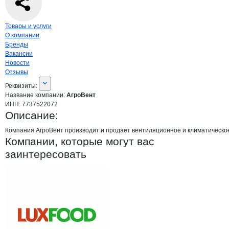
Навигация по странице
компании
Агро
Товары и услуги
О компании
Бренды
Вакансии
Новости
Отзывы
О компании
АгроВент
Реквизиты
компании
АгроВент
Реквизиты:
Название компании:
АгроВент
ИНН:
7737522072
Описание:
Компания АгроВент производит и продает вентиляционное и климатическое
Компании, которые могут вас
заинтересовать