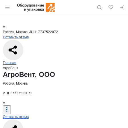
Раздел навигации по сайту eqinfo.ru
Краткая информация о компании
Агро
Страница компании
АгроВент
Страница компании
АгроВент, ООО
А
Россия, Москва
ИНН: 7737522072
Оставить отзыв
Навигация по сайту
Главная
АгроВент
Основная информация о компании
АгроВент, ООО
Россия, Москва
ИНН: 7737522072
А
Оставить отзыв