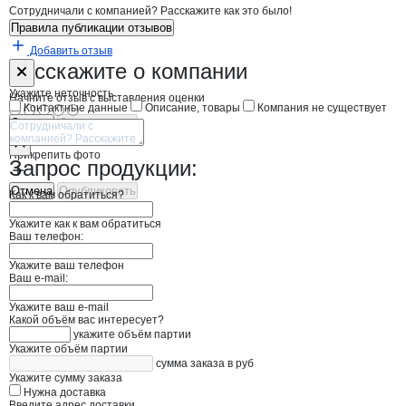
Сотрудничали с компанией? Расскажите как это было!
Правила публикации отзывов
Добавить отзыв
Форма обратной связи о неточностях н
АгроВент
Расскажите
о компании
Укажите неточность
Начните отзыв с выставления оценки
Контактные данные
Описание, товары
Компания не существует
Отмена
Опубликовать
Прикрепить фото
Запрос продукции:
Отмена
Опубликовать
Как к вам обратиться?
Укажите как к вам обратиться
Ваш телефон:
Укажите ваш телефон
Ваш e-mail:
Укажите ваш e-mail
Какой объём вас интересует?
укажите объём партии
Укажите объём партии
сумма заказа в руб
Укажите сумму заказа
Нужна доставка
Введите адрес доставки