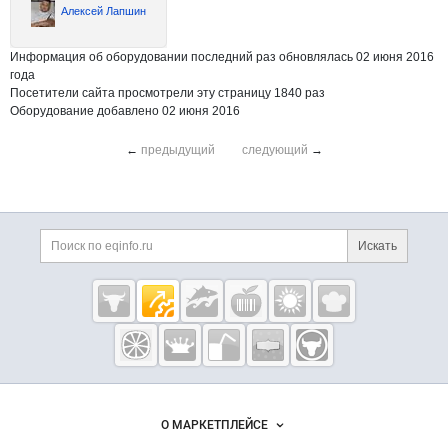
Алексей Лапшин
Информация об оборудовании последний раз обновлялась 02 июня 2016
года
Посетители сайта просмотрели эту страницу 1840 раз
Оборудование добавлено 02 июня 2016
←
предыдущий
следующий
→
Дополнительная информация
Поиск по сайту и ссы
Искать
Cсылки на полезные проекты
Eqinfo.ru —
пищевое
оборудование
и упаковка
Важные разделы и контакты
Навигация по сайту
О МАРКЕТПЛЕЙСЕ