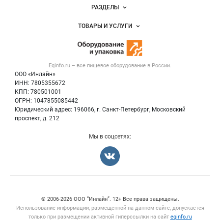
Новости Eqinfo.ru
РАЗДЕЛЫ
Услуги и цены
Объявления
ТОВАРЫ И УСЛУГИ
Размещение рекламы
Новости рынка
Оборудование для пищепрома
Публичная оферта
Вакансии
Тара и упаковка
Контактная информация
Блог
Eqinfo.ru – все
пищевое оборудование
в России.
Б/у оборудование
Политика обработки персональных данных
ООО «Инлайн»
Вакансии
Для СМИ
ИНН: 7805355672
КПП: 780501001
Информация о компаниях
ОГРН: 1047855085442
Добавить объявление
Юридический адрес: 196066, г. Санкт-Петербург, Московский
Карта объявлений
проспект, д. 212
Мы в соцсетях:
Счетчики, авторское право, логотипы
© 2006‑2026 ООО “Инлайн”. 12+ Все права защищены.
Использование информации, размещенной на данном сайте, допускается
только при размещении активной гиперссылки на сайт
eqinfo.ru