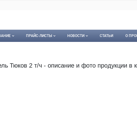
ВАНИЕ
ПРАЙС-ЛИСТЫ
НОВОСТИ
СТАТЬИ
О ПРО
ование
Мои прайс-листы
Новости
О пр
орудование
Документы
Кон
ь Тюков 2 т/ч - описание и фото продукции в к
Календарь событий
Пуб
Рекл
Карт
Кон