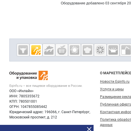
Оборудование добавлено 03 сентября 2
Дополнительная информация
Cсылки на полезные проекты
Eqinfo.ru —
пищевое
оборудование
Важные разделы и контакты
Навигация п
и упаковка
О МАРКЕТПЛЕЙС
Новости Eqinfo.ru
Eqinfo.ru – все
пищевое оборудование
в России.
Услуги и цены
ООО «Инлайн»
ИНН: 7805355672
Размещение рекл
КПП: 780501001
Публичная оферт
ОГРН: 1047855085442
Юридический адрес: 196066, г. Санкт-Петербург,
Контактная инфо
Московский проспект, д. 212
Политика обрабо
данных