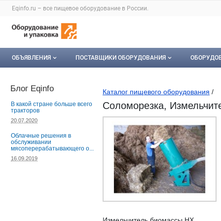
Раздел навигации по сайту eqinfo.ru
Eqinfo.ru – все
пищевое оборудование
в России.
Авторизация и меню пользователя
Навигация по разделам сайта eqinfo.ru
ОБЪЯВЛЕНИЯ
ПОСТАВЩИКИ ОБОРУДОВАНИЯ
ОБОРУДО
Все объявления
О каталоге компаний
Оборуд
Блог Eqinfo
Каталог пищевого оборудования
/
Мои объявления
Каталог компаний
Мое об
Соломорезка, Измельчител
В какой стране больше всего
тракторов
Моя компания
20.07.2020
Облачные решения в
Платное размещение
обслуживании
мясоперерабатывающего о...
16.09.2019
Измельчитель биомассы HX