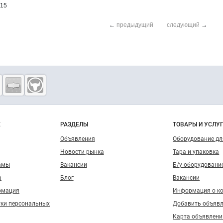
015
←
предыдущий
следующий
→
о сайту
Е
РАЗДЕЛЫ
ТОВАРЫ И УСЛУ
Объявления
Оборудование д
Новости рынка
Тара и упаковка
амы
Вакансии
Б/у оборудовани
а
Блог
Вакансии
рмация
Информация о к
тки персональных
Добавить объяв
Карта объявлени