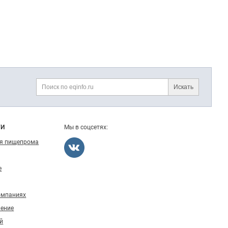
Искать
Поиск
ГИ
Мы в соцсетях:
ля пищепрома
е
омпаниях
ление
й