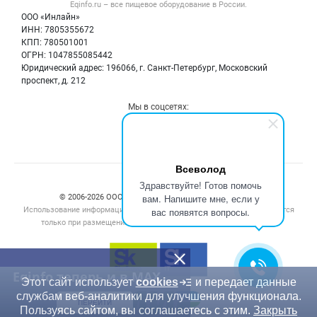
Eqinfo.ru – все
пищевое оборудование
в России.
Б/у оборудование
Политика обработки персональных данных
ООО «Инлайн»
Вакансии
Для СМИ
ИНН: 7805355672
КПП: 780501001
Информация о компаниях
ОГРН: 1047855085442
Добавить объявление
Юридический адрес: 196066, г. Санкт-Петербург, Московский
Карта объявлений
проспект, д. 212
Мы в соцсетях:
Всеволод
Счетчики, авторское право, логотипы
Здравствуйте! Готов помочь
вам. Напишите мне, если у
© 2006‑2026 ООО “Инлайн”. 12+ Все права защищены.
Использование информации, размещенной на данном сайте, допускается
вас появятся вопросы.
только при размещении активной гиперссылки на сайт
eqinfo.ru
Eqinfo теперь и в MAX
Этот сайт использует
cookies
и передает данные
службам веб-аналитики для улучшения функционала.
ПЕРЕЙТИ
Пользуясь сайтом, вы соглашаетесь с этим.
Закрыть