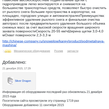
Навесные высокоскоростные подметальные щетки с
гидроприводом легко монтируются и снимаются на
большинстве транспортных средств, позволяют быстро очистить
от рыхлого снега большие пространства в аэропортах, на
площадях, городских улицах и автомагистраляхПреимущества:
эффективное удаление рыхлого снега и финальная очистка
автотрасс после предварительного удаления большого объема
снежных масс за счет высокой скорости вращения широкого
захвата поверхностиСкорость 20-55 км/чШирина щетки 3,0-4,0
мОхват поверхности 2,3-3,3 м
http://chinese-company.ru/snowplow/karey/product/podmetalnaya-
mashina/
Механическое оборудование
Розлив
запчасти
Добавлено:
21 декабря 2015, 17:29
Silver Dragon
Информация об оборудовании последний раз обновлялась 21 декабря
2015 года
Посетители сайта просмотрели эту страницу 1719 раз
Оборудование добавлено 11 сентября 2015