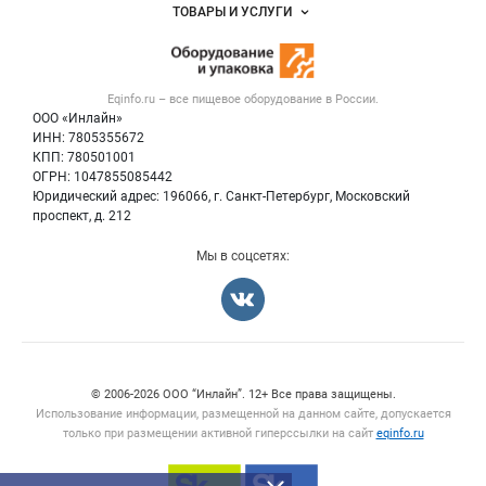
Объявления
ТОВАРЫ И УСЛУГИ
Размещение рекламы
Новости рынка
Оборудование для пищепрома
Публичная оферта
Вакансии
Тара и упаковка
Контактная информация
Блог
Eqinfo.ru – все
пищевое оборудование
в России.
Б/у оборудование
Политика обработки персональных данных
ООО «Инлайн»
Вакансии
Для СМИ
ИНН: 7805355672
КПП: 780501001
Информация о компаниях
ОГРН: 1047855085442
Добавить объявление
Юридический адрес: 196066, г. Санкт-Петербург, Московский
Карта объявлений
проспект, д. 212
Мы в соцсетях:
Счетчики, авторское право, логотипы
© 2006‑2026 ООО “Инлайн”. 12+ Все права защищены.
Использование информации, размещенной на данном сайте, допускается
только при размещении активной гиперссылки на сайт
eqinfo.ru