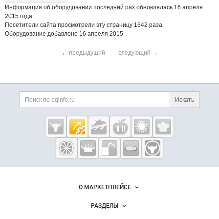
Информация об оборудовании последний раз обновлялась 16 апреля
2015 года
Посетители сайта просмотрели эту страницу 1642 раза
Оборудование добавлено 16 апреля 2015
←
предыдущий
следующий
→
Дополнительная информация
Поиск по сайту и ссы
Искать
Cсылки на полезные проекты
Eqinfo.ru —
пищевое
оборудование
и упаковка
Важные разделы и контакты
Навигация по сайту
О МАРКЕТПЛЕЙСЕ
Новости Eqinfo.ru
РАЗДЕЛЫ
Услуги и цены