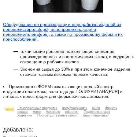
Оборудование по производству и переработке изделий из
пенополистирола[eps], пенопропилена[epp] и
пенополиэтилена[epe]
, а также по производству форм и их
приспособлений.
технические решения позволяющие снижение
производственных и энергетических затрат, и ведущие к
сокращению рабочих циклов.
Экономия сырья до 30% и при этом конечное изделие
отвечает самым высоким нормам качества.
Производство ФОРМ охватывающих полный спектр
индустрии пластмасс, вплоть до до ПОЛИУРИТАНА[PUR] и
литьевых пресс-форм для формовочных автоматов.
Замороженные продукты
полуфабрикаты
рыба
фрукты
овощи
мясо
Алкоголь
общепит
Подготовка тары
хранение
Производственные линии
тара и упаковка
Добавлено: