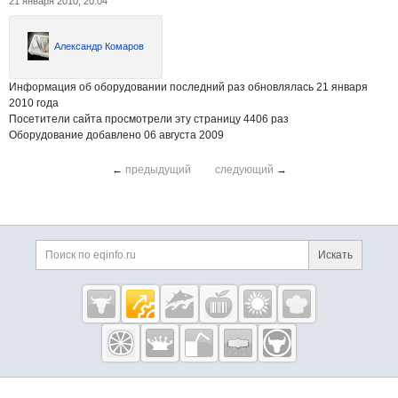
21 января 2010, 20:04
Александр Комаров
Информация об оборудовании последний раз обновлялась 21 января
2010 года
Посетители сайта просмотрели эту страницу 4406 раз
Оборудование добавлено 06 августа 2009
←
предыдущий
следующий
→
Дополнительная информация
Поиск по сайту и ссы
Искать
Cсылки на полезные проекты
Eqinfo.ru —
пищевое
оборудование
и упаковка