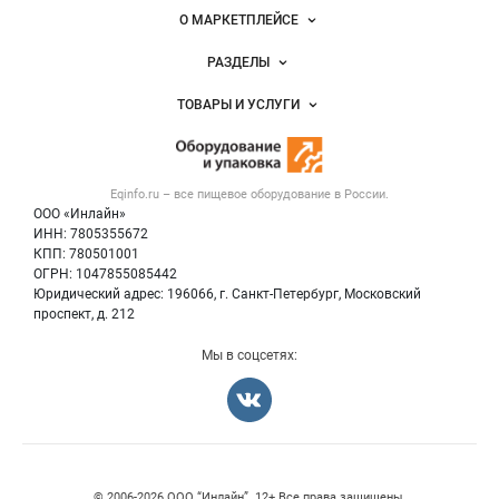
Важные разделы и контакты
Навигация по сайту
О МАРКЕТПЛЕЙСЕ
Новости Eqinfo.ru
РАЗДЕЛЫ
Услуги и цены
Объявления
ТОВАРЫ И УСЛУГИ
Размещение рекламы
Новости рынка
Оборудование для пищепрома
Публичная оферта
Вакансии
Тара и упаковка
Контактная информация
Блог
Eqinfo.ru – все
пищевое оборудование
в России.
Б/у оборудование
Политика обработки персональных данных
ООО «Инлайн»
Вакансии
Для СМИ
ИНН: 7805355672
КПП: 780501001
Информация о компаниях
ОГРН: 1047855085442
Добавить объявление
Юридический адрес: 196066, г. Санкт-Петербург, Московский
Карта объявлений
проспект, д. 212
Мы в соцсетях:
Счетчики, авторское право, логотипы
© 2006‑2026 ООО “Инлайн”. 12+ Все права защищены.