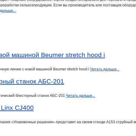
ереработки сельхозпродукции. Если вы производитель или поставщик оборудо
дальше...
вой машиной Beumer stretch hood i
очную линию с новой машиной Beumer stretch hood i
Читать дальше...
рный станок АБС-201
атический блистерный станок АБС-201
Читать дальше...
Linx CJ400
мпания «Упаковочные решения» представит на своем стенде А153 струйный м