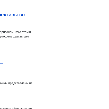
пективы во
аррисоном, Робертом и
артофель фри, пишет
..
 были представлены на
одвижения оборудования