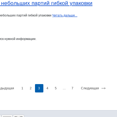
 небольших партий гибкой упаковки
небольших партий гибкой упаковки
Читать дальше...
иск нужной информации.
едыдущая
1
2
3
4
5
…
7
Следующая