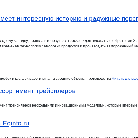
имеет интересную историю и радужные перс
олодому канадцу, пришла в голову новаторская идея: вложиться с братьями Х
м временам технологию заморозки продуктов и производить замороженный к
 пробок и крышек рассчитана на средние объемы производства
Читать дальше.
ссортимент трейсилеров
ент трейсилеров несколькими инновационными моделями, которые впервые
 Eqinfo.ru
 продает пищевое оборудование. Eqinfo создан специально для торговли и пр