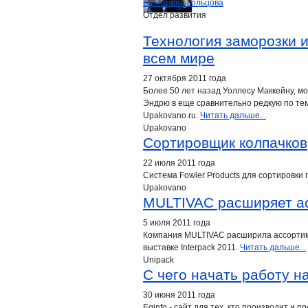
Екатерина Гольцова
Отдел развития
Технология заморозки 
всем мире
27 октября 2011 года
Более 50 лет назад Уоллесу Маккейну, м
Эндрю в еще сравнительно редкую по те
Upakovаno.ru.
Читать дальше...
Upakovano
Сортировщик колпачков
22 июля 2011 года
Система Fowler Products для сортировки
Upakovano
MULTIVAC расширяет а
5 июля 2011 года
Компания MULTIVAC расширила ассортим
выставке Interpack 2011.
Читать дальше...
Unipack
С чего начать работу на
30 июня 2011 года
Eqinfo - сайт для тех, кто производит и