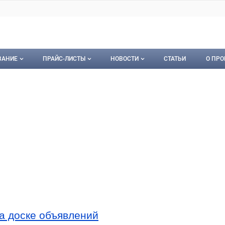
ВАНИЕ
ПРАЙС-ЛИСТЫ
НОВОСТИ
СТАТЬИ
О ПРО
ование
Мои прайс-листы
Новости
О пр
орудование
Документы
Кон
Календарь событий
Пуб
Рекл
Карт
Кон
а доске объявлений