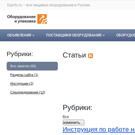
Раздел навигации по сайту eqinfo.ru
Eqinfo.ru – все
пищевое оборудование
в России.
Авторизация и меню пользователя
Навигация по разделам сайта eqinfo.ru
ОБЪЯВЛЕНИЯ
ПОСТАВЩИКИ ОБОРУДОВАНИЯ
ОБОРУДО
Все объявления
О каталоге компаний
Оборуд
Рубрики:
Статьи
Мои объявления
Каталог компаний
Мое об
Все заметки (65)
Моя компания
Разделы сайта (1)
Инструкции (2)
Платное размещение
Спецпредложения (12)
Рубрики:
Все
изменить...
Посты блога
Инструкция по работе н