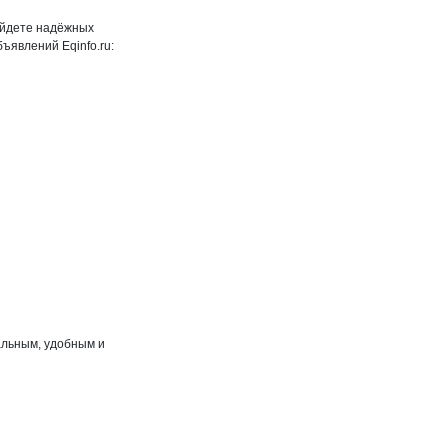
найдете надёжных
ъявлений Eqinfo.ru:
альным, удобным и