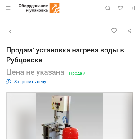
Раздел навигации по сайту eqinfo.ru
Объявление: Продам: установк
Информация о объявлении
Навигация и управление объявлением
Назад к списку объявлений
Продам: установка нагрева воды в
Рубцовске
Цена не указана
Продам
Запросить цену