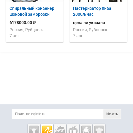
Спиральный конвейер
Пастеризатор пива
шоковой заморозки
2000л/час
6178000.00 ₽
цена не указана
Россия, Рубцовск
Россия, Рубцовск
7 авг
7 авг
Дополнительная информация
Поиск по сайту и ссы
Искать
Cсылки на полезные проекты