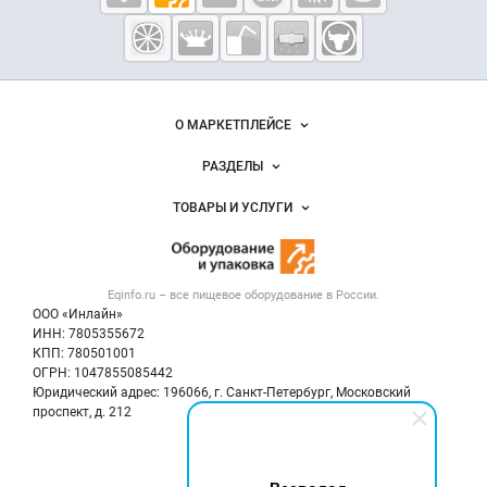
Eqinfo.ru —
пищевое
оборудование
и упаковка
Важные разделы и контакты
Навигация по сайту
О МАРКЕТПЛЕЙСЕ
Новости Eqinfo.ru
РАЗДЕЛЫ
Услуги и цены
Объявления
ТОВАРЫ И УСЛУГИ
Размещение рекламы
Новости рынка
Оборудование для пищепрома
Публичная оферта
Вакансии
Тара и упаковка
Контактная информация
Блог
Eqinfo.ru – все
пищевое оборудование
в России.
Б/у оборудование
Политика обработки персональных данных
ООО «Инлайн»
Вакансии
Для СМИ
ИНН: 7805355672
КПП: 780501001
Информация о компаниях
ОГРН: 1047855085442
Добавить объявление
Юридический адрес: 196066, г. Санкт-Петербург, Московский
Карта объявлений
проспект, д. 212
Мы в соцсетях: