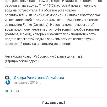
центробежный насос Lawara (нерж. Италия, с витоном, насос
рассчитан на воду до Т=+115 ͦC), который подает горячую
воду на потребителя. На обратке установлен
расширительный бачок с мембраной. Обшивка изготовлена
из нержавеющей стали AISI 304. Теплообменник изготовлен
из пластин Funke (Germany). Насос на подаче перегретой
воды подключен через частотно-фазовый преобразователь
(Danfoss, Дания), который изменяет производительность
подачи перегретой воды в зависимости от температуры
перегретой воды на выходе из установки.
Алтайский край, г Рубцовск, ул Сельмашская, д 2
(Юридический адрес)
Диляра Рипхатовна Алимбаева
на сайте с 2019 г.
ООО ГЛВ
Показать e-mail