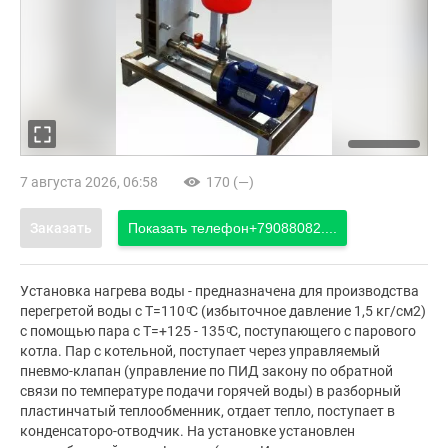
7 августа 2026, 06:58
170 (—)
Заказать
Показать телефон
+79088082....
Установка нагрева воды - предназначена для производства
перегретой воды с Т=110 ͦC (избыточное давление 1,5 кг/см2)
с помощью пара с Т=+125 - 135 ͦС, поступающего с парового
котла. Пар с котельной, поступает через управляемый
пневмо-клапан (управление по ПИД закону по обратной
связи по температуре подачи горячей воды) в разборный
пластинчатый теплообменник, отдает тепло, поступает в
конденсаторо-отводчик. На установке установлен