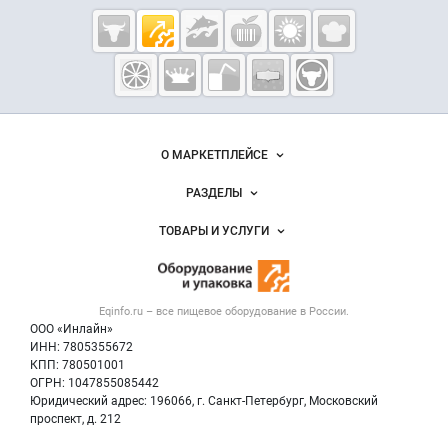
Cсылки на полезные проекты
Eqinfo.ru —
пищевое
оборудование
и упаковка
Важные разделы и контакты
Навигация по сайту
О МАРКЕТПЛЕЙСЕ
Новости Eqinfo.ru
РАЗДЕЛЫ
Услуги и цены
Объявления
ТОВАРЫ И УСЛУГИ
Размещение рекламы
Новости рынка
Оборудование для пищепрома
Публичная оферта
Вакансии
Тара и упаковка
Контактная информация
Блог
Eqinfo.ru – все
пищевое оборудование
в России.
Б/у оборудование
Политика обработки персональных данных
ООО «Инлайн»
Вакансии
Для СМИ
ИНН: 7805355672
КПП: 780501001
Информация о компаниях
ОГРН: 1047855085442
Добавить объявление
Юридический адрес: 196066, г. Санкт-Петербург, Московский
Карта объявлений
проспект, д. 212