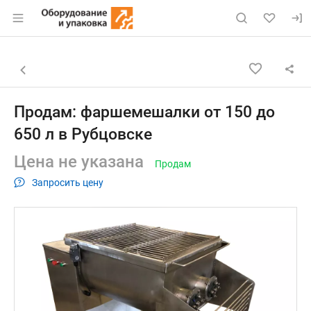
Раздел навигации по сайту eqinfo.ru
Объявление: Продам: фаршемеш
Информация о объявлении
Навигация и управление объявлением
Назад к списку объявлений
Продам: фаршемешалки от 150 до
650 л в Рубцовске
Цена не указана
Продам
Запросить цену