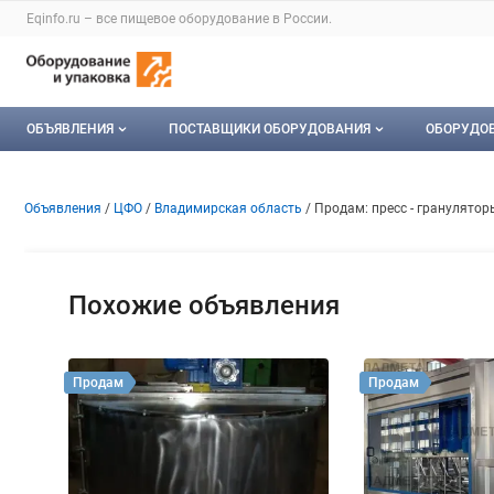
Раздел навигации по сайту eqinfo.ru
Eqinfo.ru – все
пищевое оборудование
в России.
Авторизация и меню пользователя
Навигация по разделам сайта eqinfo.ru
ОБЪЯВЛЕНИЯ
ПОСТАВЩИКИ ОБОРУДОВАНИЯ
ОБОРУДО
Все объявления
О каталоге компаний
Оборуд
Объявление: Продам: пресс 
Информация о объявлении
Навигация и управление объявлени
Объявления
ЦФО
Владимирская область
Продам: пресс - гранулято
Мои объявления
Каталог компаний
Мое об
Моя компания
Похожие объявления
Платное размещение
Продам
Продам