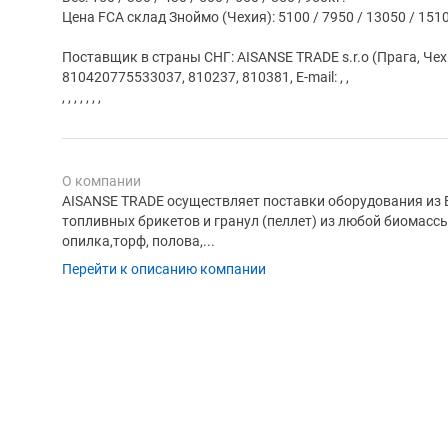
Цена FCA склад Зноймо (Чехия): 5100 / 7950 / 13050 / 151
Поставщик в страны СНГ: AISANSE TRADE s.r.o (Прага, Чехи
810420775533037, 810237, 810381, E-mail: , ,
, , , , , , ,
О компании
AISANSE TRADE осуществляет поставки оборудования из 
топливных брикетов и гранул (пеллет) из любой биомасс
опилка,торф, полова,...
Перейти к описанию компании