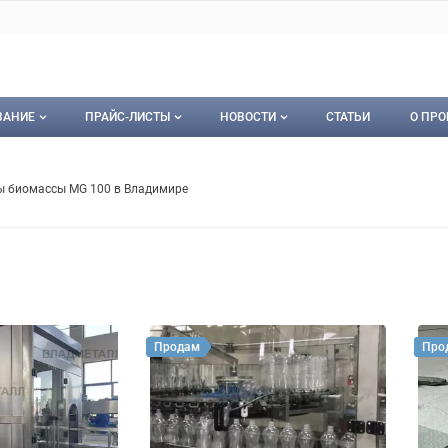
ВАНИЕ
ПРАЙС-ЛИСТЫ
НОВОСТИ
СТАТЬИ
О ПРО
ование
Мои прайс-листы
Новости
О пр
- грануляторы биомассы MG 100
ем
ры биомассы MG 100 в Владимире
орудование
Документы
Кон
Календарь событий
Пуб
Рекл
Карт
Продам
Про
Кон