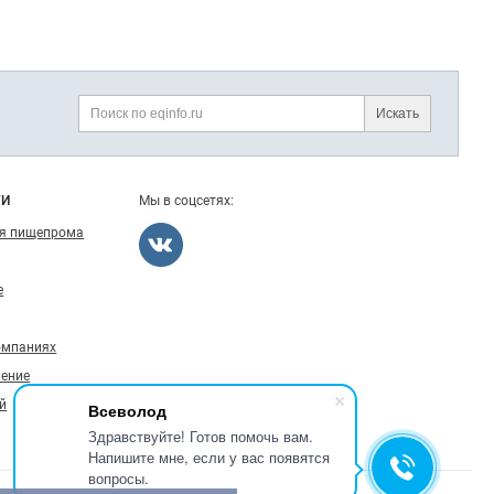
Искать
Поиск
ГИ
Мы в соцсетях:
ля пищепрома
е
омпаниях
ление
й
Всеволод
Здравствуйте! Готов помочь вам.
Напишите мне, если у вас появятся
вопросы.