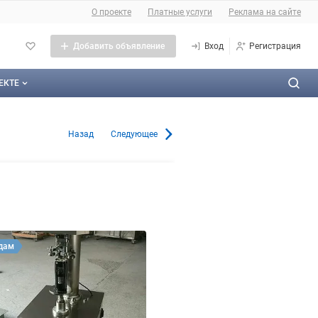
О сайте
О проекте
Платные услуги
Реклама на сайте
Добавить объявление
Вход
Регистрация
ЕКТЕ
оекте
 в Владимире
Назад
Следующее
тактная информация
личная оферта
ама на сайте
а сайта
дам
такты