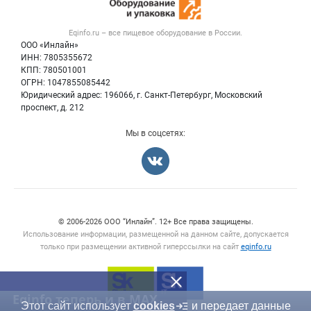
Вакансии
Тара и упаковка
Контактная информация
Блог
Eqinfo.ru – все
пищевое оборудование
в России.
Б/у оборудование
Политика обработки персональных данных
ООО «Инлайн»
Вакансии
Для СМИ
ИНН: 7805355672
КПП: 780501001
Информация о компаниях
ОГРН: 1047855085442
Добавить объявление
Юридический адрес: 196066, г. Санкт-Петербург, Московский
Карта объявлений
проспект, д. 212
Мы в соцсетях:
Счетчики, авторское право, логотипы
© 2006‑2026 ООО “Инлайн”. 12+ Все права защищены.
Использование информации, размещенной на данном сайте, допускается
только при размещении активной гиперссылки на сайт
eqinfo.ru
Eqinfo теперь и в MAX
Этот сайт использует
cookies
и передает данные