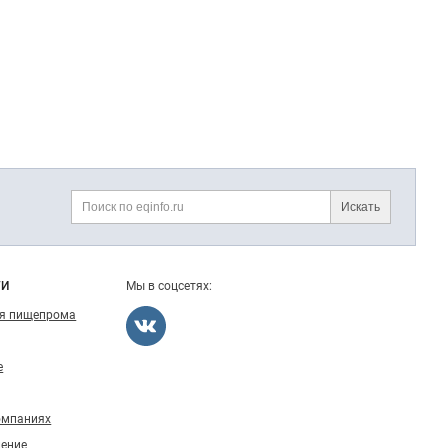
Искать
Поиск
ГИ
Мы в соцсетях:
ля пищепрома
е
омпаниях
ление