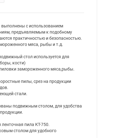
и выполнены с использованием
аниям, предъявляемым к подобному
аются практичностью и безопасностью.
мороженного мяса, рыбы и т.д.
подвижный стол используется для
боры, кости)
спиловки замороженного мяса,рыбы.
оростные пилы, срез на продукции
дов.
еющей стали.
ктованы подвижным столом, для удобства
 продукции.
 ленточная пила КТ-750.
ковым столом для удобного