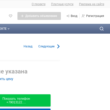
О сайте
О проекте
Платные услуги
Реклама на сайте
Добавить объявление
Вход
Регистрация
ЕКТЕ
оекте
в Санкт-Петербурге
Назад
Следующее
тактная информация
личная оферта
е указана
ама на сайте
ить цену
а сайта
такты
Показать телефон
+79013122....