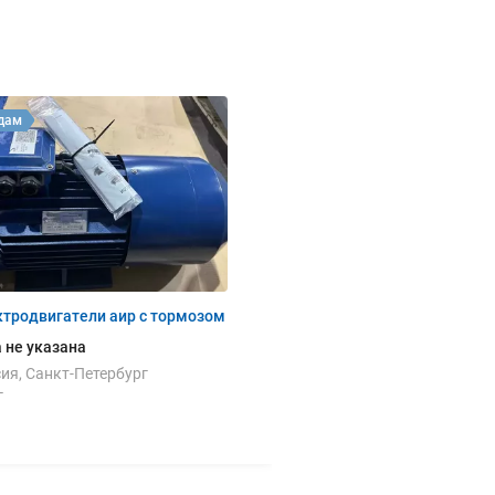
дам
ктродвигатели аир с тормозом
 не указана
ия, Санкт-Петербург
г