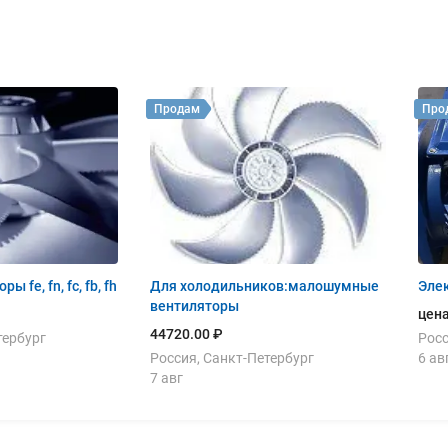
Продам
Про
 fe, fn, fc, fb, fh
Для холодильников:малошумные
Эле
вентиляторы
цена
44720.00 ₽
тербург
Росс
Россия, Санкт-Петербург
6 ав
7 авг