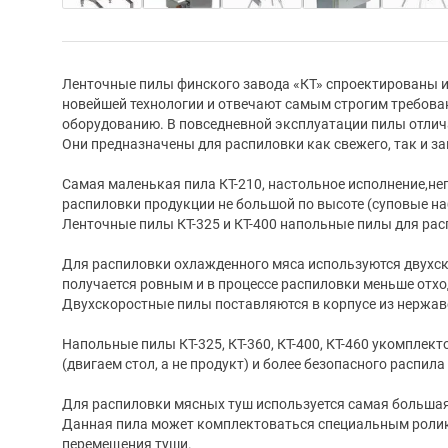
Ленточные пилы финского завода «КТ» спроектированы 
новейшей технологии и отвечают самым строгим требов
оборудованию. В повседневной эксплуатации пилы отлич
Они предназначены для распиловки как свежего, так и за
Самая маленькая пила КТ-210, настольное исполнение,не
распиловки продукции не большой по высоте (суповые на
Ленточные пилы КТ-325 и КТ-400 напольные пилы для ра
Для распиловки охлажденного мяса используются двухск
получается ровным и в процессе распиловки меньше отхо
Двухскоростные пилы поставляются в корпусе из нержав
Напольные пилы КТ-325, КТ-360, КТ-400, КТ-460 укомпле
(двигаем стол, а не продукт) и более безопасного распила
Для распиловки мясных туш используется самая большая
Данная пила может комплектоваться специальным роли
перемещения туши.