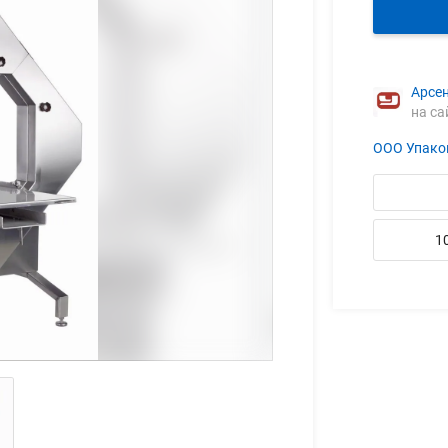
Арсе
на са
ООО Упако
1