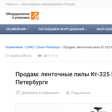
Раздел навигации по сайту eqinfo.ru
Eqinfo.ru – все
пищевое оборудование
в России.
Авторизация и меню пользователя
Навигация по разделам сайта eqinfo.ru
ОБЪЯВЛЕНИЯ
ПОСТАВЩИКИ ОБОРУДОВАНИЯ
ОБОРУДО
Все объявления
О каталоге компаний
Оборуд
Объявление: Продам: ленточн
Информация о объявлении
Навигация и управление объявлени
Объявления
СЗФО
Санкт-Петербург
Продам: ленточные пилы Кт-325 К
Мои объявления
Каталог компаний
Мое об
21 июля в 08:10
2611 (—)
Моя компания
Платное размещение
Продам: ленточные пилы Кт-325 К
Петербурге
Добавить в избранное