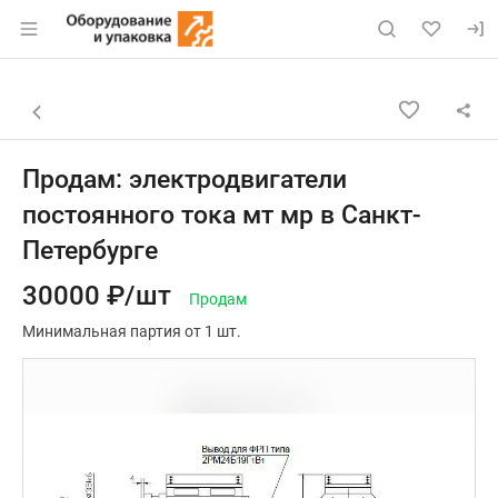
Раздел навигации по сайту eqinfo.ru
Объявление: Продам: электрод
Информация о объявлении
Навигация и управление объявлением
Назад к списку объявлений
Продам: электродвигатели
постоянного тока мт мр в Санкт-
Петербурге
30000 ₽/шт
Продам
Минимальная партия от 1 шт.