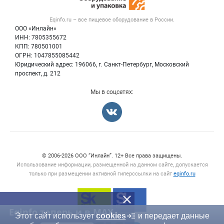
Вакансии
Тара и упаковка
Контактная информация
Блог
Eqinfo.ru – все
пищевое оборудование
в России.
Б/у оборудование
Политика обработки персональных данных
ООО «Инлайн»
Вакансии
Для СМИ
ИНН: 7805355672
КПП: 780501001
Информация о компаниях
ОГРН: 1047855085442
Добавить объявление
Юридический адрес: 196066, г. Санкт-Петербург, Московский
Карта объявлений
проспект, д. 212
Мы в соцсетях:
Счетчики, авторское право, логотипы
© 2006‑2026 ООО “Инлайн”. 12+ Все права защищены.
Использование информации, размещенной на данном сайте, допускается
только при размещении активной гиперссылки на сайт
eqinfo.ru
Eqinfo теперь и в MAX
Этот сайт использует
cookies
и передает данные