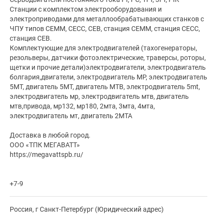
Станции с комплектом электрооборудования и
электроприводами для металлообрабатывающих станков с
ЧПУ типов СЕММ, СЕСС, СЕВ, станция СЕММ, станция СЕСС,
станция СЕВ.
Комплектующие для электродвигателей (тахогенераторы,
резольверы, датчики фотоэлектрические, траверсы, роторы,
щетки и прочие детали)электродвигатели, электродвигатель
болгария,двигатели, электродвигатель МР, электродвигатель
5МТ, двигатель 5МТ, двигатель МТВ, электродвигатель 5mt,
электродвигатель мр, электродвигатель мтв, двигатель
мтв,привода, мр132, мр180, 2мта, 3мта, 4мта,
электродвигатель мт, двигатель 2МТА
Доставка в любой город.
ООО «ТПК МЕГАВАТТ»
https://megavattspb.ru/
+7-9
Россия, г Санкт-Петербург (Юридический адрес)