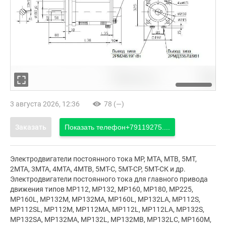
3 августа 2026, 12:36
78 (—)
Заказать
Показать телефон
+79119275....
Электродвигатели постоянного тока МР, МТА, МТВ, 5МТ,
2МТА, 3МТА, 4МТА, 4МТВ, 5МТ-С, 5МТ-СР, 5МТ-СК и др.
Электродвигатели постоянного тока для главного привода
движения типов МР112, МР132, МР160, МР180, МР225,
MP160L, МР132М, МР132МА, МР160L, МР132LA, МР112S,
МР112SL, МР112М, МР112МА, МР112L, МР112LА, МР132S,
МР132SA, МР132МА, МР132L, МР132МВ, МР132LC, МР160М,