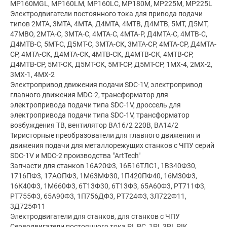
МР160MGL, МР160LM, МР160LC, МР180М, МР225М, МР225L
Электродвигатели постоянного тока для привода подачи
типов 2МТА, 3МТА, 4МТА, Д4МТА, 4МТВ, Д4МТВ, 5МТ, Д5МТ,
47МВО, 2МТА-С, 3МТА-С, 4МТА-С, 4МТА-Р, Д4МТА-С, 4МТВ-С,
Д4МТВ-С, 5МТ-С, Д5МТ-С, 3МТА-СК, 3МТА-СР, 4МТА-СР, Д4МТА-
СР, 4МТА-СК, Д4МТА-СК, 4МТВ-СК, Д4МТВ-СК, 4МТВ-СР,
Д4МТВ-СР, 5МТ-СК, Д5МТ-СК, 5МТ-СР, Д5МТ-СР, 1МХ-4, 2МХ-2,
3МХ-1, 4МХ-2
Электропривод движения подачи SDC-1V, электропривод
главного движения MDC-2, трансформатор для
электропривода подачи типа SDC-1V, дроссель для
электропривода подачи типа SDC-1V, трансформатор
возбуждения ТВ, вентилятор ВА16/2 220В, ВА14/2
Тиристорные преобразователи для главного движения и
движения подачи для металлорежущих станков с ЧПУ серий
SDC-1V и MDC-2 производства "ArtTech"
Запчасти для станков 16А20Ф3, 16Б16ТЛС1, 1В340Ф30,
1716ПФ3, 17АОПФ3, 1М63МФ30, 1П420ПФ40, 16М30Ф3,
16К40Ф3, 1М660Ф3, 6Т13Ф30, 6Т13Ф3, 65А60Ф3, РТ711Ф3,
РТ755Ф3, 65А90Ф3, 1П756ДФ3, РТ724Ф3, 3Л722Ф11,
3Д725Ф11
Электродвигатели для станков, для станков с ЧПУ
Серводвигатели постоянного тока PI, PC, 1PI, 3PI, PIK