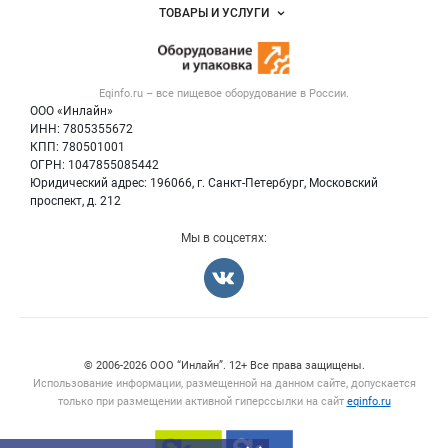
Объявления
ТОВАРЫ И УСЛУГИ
Размещение рекламы
Новости рынка
Оборудование для пищепрома
Публичная оферта
Вакансии
Тара и упаковка
Контактная информация
Блог
Eqinfo.ru – все
пищевое оборудование
в России.
Б/у оборудование
Политика обработки персональных данных
ООО «Инлайн»
Вакансии
Для СМИ
ИНН: 7805355672
КПП: 780501001
Информация о компаниях
ОГРН: 1047855085442
Добавить объявление
Юридический адрес: 196066, г. Санкт-Петербург, Московский
Карта объявлений
проспект, д. 212
Мы в соцсетях:
Счетчики, авторское право, логотипы
© 2006‑2026 ООО “Инлайн”. 12+ Все права защищены.
Использование информации, размещенной на данном сайте, допускается
только при размещении активной гиперссылки на сайт
eqinfo.ru