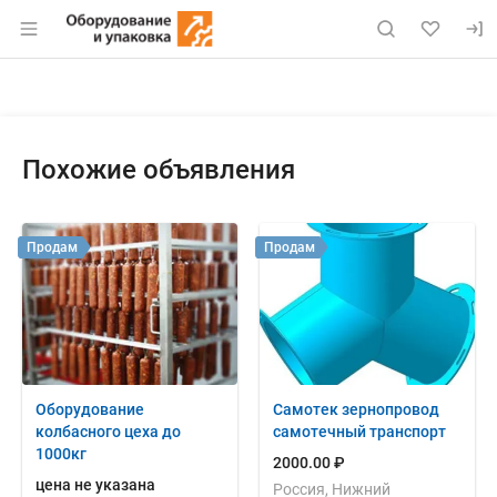
Раздел навигации по сайту eqinfo.ru
Объявление: Куплю: мясное и 
Информация о объявлении
Навигация и управление объявлением
Похожие объявления
Продам
Продам
Оборудование
Самотек зернопровод
колбасного цеха до
самотечный транспорт
1000кг
2000.00 ₽
цена не указана
Россия, Нижний