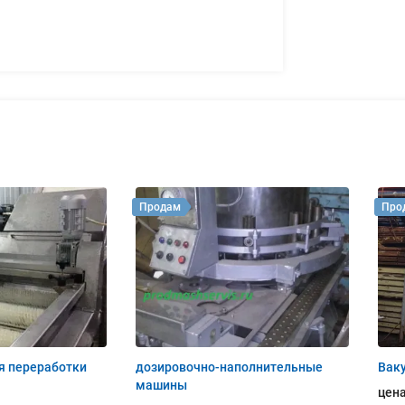
Продам
Про
я переработки
дозировочно-наполнительные
Вак
машины
цена