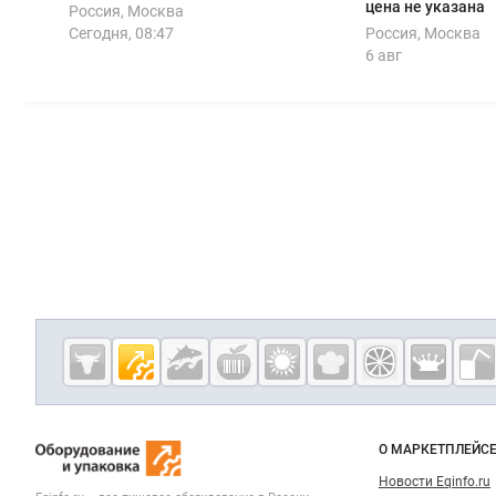
цена не указана
Россия, Москва
Сегодня, 08:47
Россия, Москва
6 авг
Дополнительная информация
Cсылки на полезные проекты
Eqinfo.ru —
пищевое
оборудование
Важные разделы и контакты
Навигация п
и упаковка
О МАРКЕТПЛЕЙС
Новости Eqinfo.ru