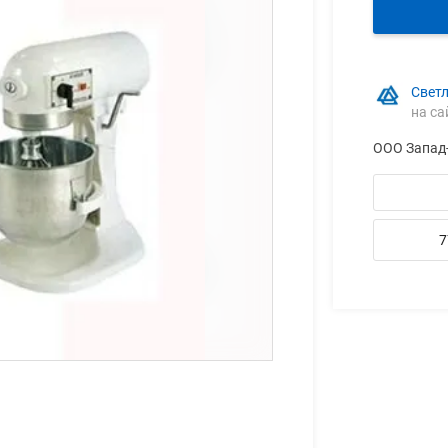
Свет
на са
ООО Запад
7