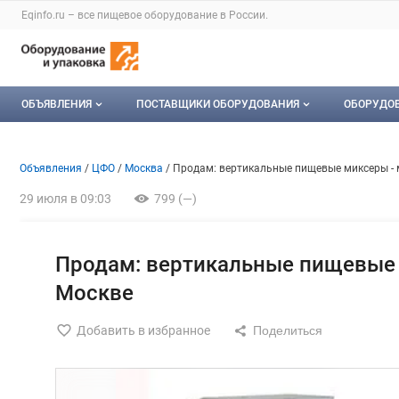
Раздел навигации по сайту eqinfo.ru
Eqinfo.ru – все
пищевое оборудование
в России.
Авторизация и меню пользователя
Навигация по разделам сайта eqinfo.ru
ОБЪЯВЛЕНИЯ
ПОСТАВЩИКИ ОБОРУДОВАНИЯ
ОБОРУДО
Все объявления
О каталоге компаний
Оборуд
Объявление: Продам: вертик
Информация о объявлении
Навигация и управление объявлени
Объявления
ЦФО
Москва
Продам: вертикальные пищевые миксеры - 
Мои объявления
Каталог компаний
Мое об
29 июля в 09:03
799 (—)
Моя компания
Платное размещение
Продам: вертикальные пищевые 
Москве
Добавить в избранное