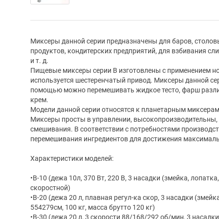
Миксеры данной серии предназначены для баров, столов
продуктов, кондитерских предприятий, для взбивания сл
и т. д.
Пищевые миксеры серии В изготовлены с применением но
используется шестеренчатый привод. Миксеры данной се
помощью можно перемешивать жидкое тесто, фарш различ
крем.
Модели данной серии относятся к планетарным миксерам
Миксеры просты в управлении, высокопроизводительны,
смешивания. В соответствии с потребностями производс
перемешивания ингредиентов для достижения максималь
Характеристики моделей:
•В-10 (дежа 10л, 370 Вт, 220 В, 3 насадки (змейка, лопатка,
скоростной)
•В-20 (дежа 20 л, плавная регул-ка скор, 3 насадки (змейка
554279см, 100 кг, масса брутто 120 кг)
•B-30 (дежа 20 л, 3 скорости 88/168/292 об/мин, 3 насадки