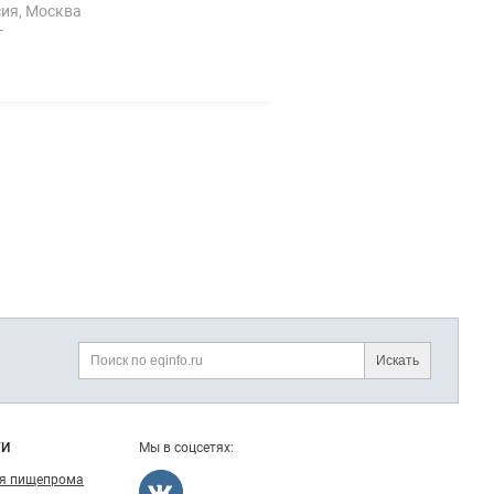
ия, Москва
г
Искать
Поиск
ГИ
Мы в соцсетях:
ля пищепрома