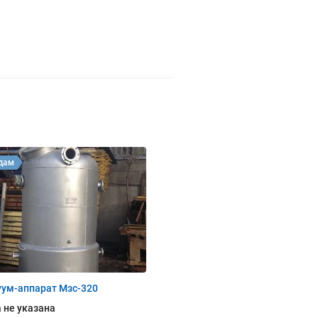
дам
уум-аппарат Мзс-320
 не указана