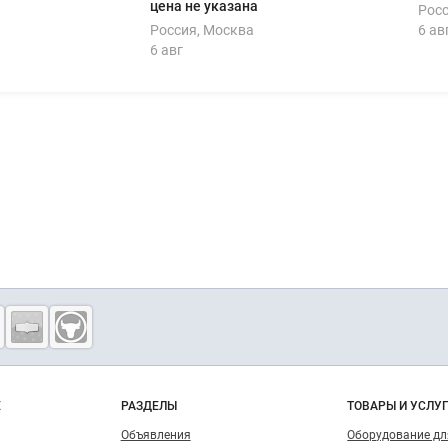
цена не указана
Росс
Россия, Москва
6 ав
6 авг
о сайту
Е
РАЗДЕЛЫ
ТОВАРЫ И УСЛУ
Объявления
Оборудование д