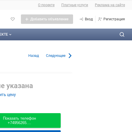
О сайте
О проекте
Платные услуги
Реклама на сайте
Добавить объявление
Вход
Регистрация
ЕКТЕ
оекте
го в Москве
Назад
Следующее
тактная информация
личная оферта
е указана
ама на сайте
ить цену
а сайта
такты
Показать телефон
+74956265....