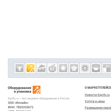
Дополнительная информация
Cсылки на полезные проекты
Eqinfo.ru —
пищевое
оборудование
Важные разделы и контакты
Навигация п
и упаковка
О МАРКЕТПЛЕЙС
Новости Eqinfo.ru
Eqinfo.ru – все
пищевое оборудование
в России.
Услуги и цены
ООО «Инлайн»
ИНН: 7805355672
Размещение рекл