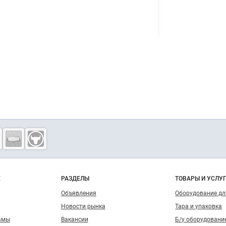
о сайту
Е
РАЗДЕЛЫ
ТОВАРЫ И УСЛУ
Объявления
Оборудование д
Новости рынка
Тара и упаковка
амы
Вакансии
Б/у оборудовани