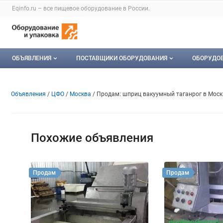
Раздел навигации по сайту eqinfo.ru
Eqinfo.ru – все
пищевое оборудование
в России.
Авторизация и меню пользователя
Навигация по разделам сайта eqinfo.ru
ОБЪЯВЛЕНИЯ
ПОСТАВЩИКИ ОБОРУДОВАНИЯ
ОБОРУДО
Все объявления
О каталоге компаний
Оборуд
Объявление: Продам: шприц 
Информация о объявлении
Навигация и управление объявлени
Объявления
ЦФО
Москва
Продам: шприц вакуумный таганрог в Моск
Мои объявления
Каталог компаний
Мое об
Моя компания
Похожие объявления
Платное размещение
Продам
Продам