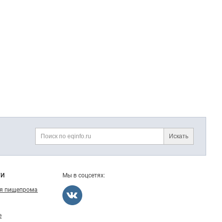
Искать
Поиск
ГИ
Мы в соцсетях:
ля пищепрома
е