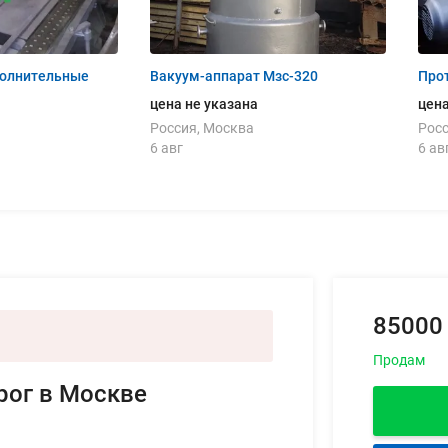
полнительные
Вакуум-аппарат Мзс-320
Про
цена не указана
цена
Россия, Москва
Росс
6 авг
6 ав
85000
Продам
рог в Москве