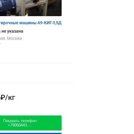
тирочные машины А9-КИГ-3,5Д
 не указана
ия, Москва
г
 ₽/кг
Показать телефон
+79060443....