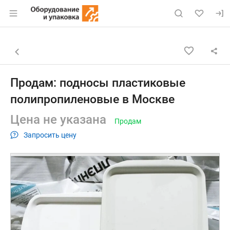
Раздел навигации по сайту eqinfo.ru
Объявление: Продам: подносы
Информация о объявлении
Навигация и управление объявлением
Назад к списку объявлений
Продам: подносы пластиковые
полипропиленовые в Москве
Цена не указана
Продам
Запросить цену