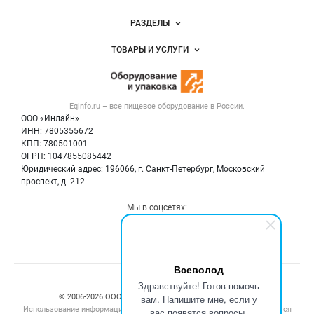
Новости Eqinfo.ru
РАЗДЕЛЫ
Услуги и цены
Объявления
ТОВАРЫ И УСЛУГИ
Размещение рекламы
Новости рынка
Оборудование для пищепрома
Публичная оферта
Вакансии
Тара и упаковка
Контактная информация
Блог
Eqinfo.ru – все
пищевое оборудование
в России.
Б/у оборудование
Политика обработки персональных данных
ООО «Инлайн»
Вакансии
Для СМИ
ИНН: 7805355672
КПП: 780501001
Информация о компаниях
ОГРН: 1047855085442
Добавить объявление
Юридический адрес: 196066, г. Санкт-Петербург, Московский
Карта объявлений
проспект, д. 212
Мы в соцсетях:
Всеволод
Счетчики, авторское право, логотипы
Здравствуйте! Готов помочь
вам. Напишите мне, если у
© 2006‑2026 ООО “Инлайн”. 12+ Все права защищены.
Использование информации, размещенной на данном сайте, допускается
вас появятся вопросы.