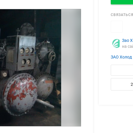
СВЯЗАТЬСЯ
Зао 
на са
ЗАО Холод
2