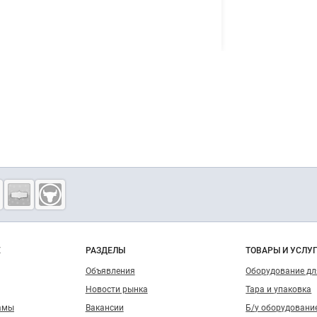
о сайту
Е
РАЗДЕЛЫ
ТОВАРЫ И УСЛУ
Объявления
Оборудование д
Новости рынка
Тара и упаковка
амы
Вакансии
Б/у оборудовани