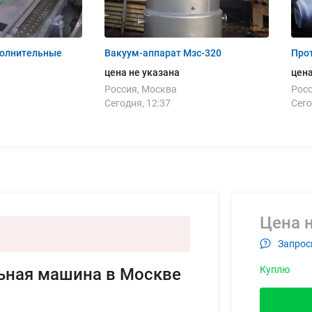
полнительные
Вакуум-аппарат Мзс-320
Про
цена не указана
цена
Россия, Москва
Росс
Сегодня, 12:37
Сего
Цена н
Запрос
Куплю
ьная машина в Москве