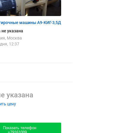
тирочные машины А9-КИГ-3,5Д
 не указана
ия, Москва
дня, 12:37
е указана
ить цену
Показать телефон
+79161089....