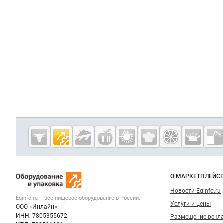
Дополнительная информация
Cсылки на полезные проекты
Eqinfo.ru —
пищевое
оборудование
Важные разделы и контакты
Навигация п
и упаковка
О МАРКЕТПЛЕЙС
Новости Eqinfo.ru
Eqinfo.ru – все
пищевое оборудование
в России.
Услуги и цены
ООО «Инлайн»
ИНН: 7805355672
Размещение рекл