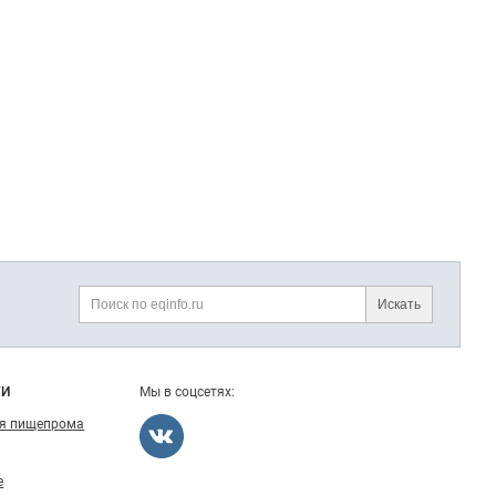
Искать
Поиск
ГИ
Мы в соцсетях:
ля пищепрома
е