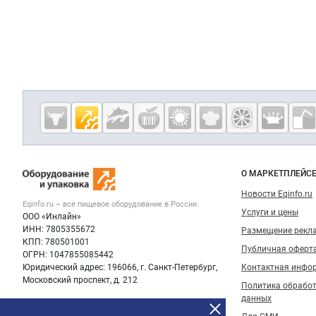
Дополнительная информация
Cсылки на полезные проекты
Eqinfo.ru —
пищевое
оборудование
Важные разделы и контакты
Навигация п
и упаковка
О МАРКЕТПЛЕЙС
Новости Eqinfo.ru
Eqinfo.ru – все
пищевое оборудование
в России.
Услуги и цены
ООО «Инлайн»
ИНН: 7805355672
Размещение рекл
КПП: 780501001
Публичная оферт
ОГРН: 1047855085442
Юридический адрес: 196066, г. Санкт-Петербург,
Контактная инфо
Московский проспект, д. 212
Политика обрабо
данных