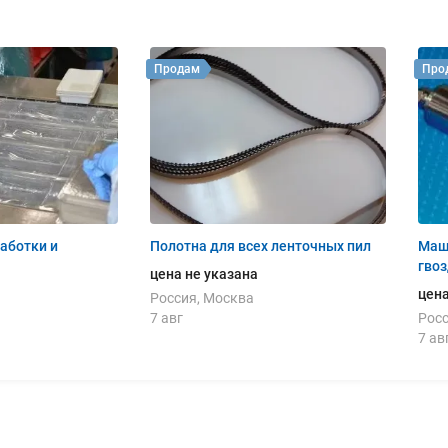
Продам
Про
аботки и
Полотна для всех ленточных пил
Маш
гво
цена не указана
цена
Россия, Москва
7 авг
Росс
7 ав