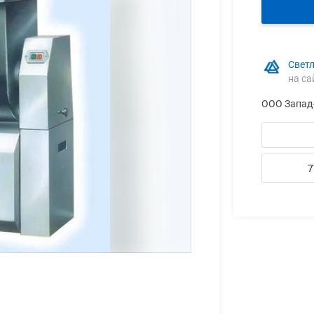
Свет
на са
ООО Запад
7