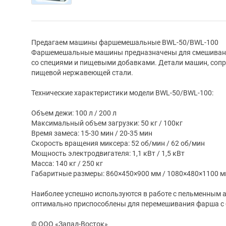
Предагаем машины фаршемешальные BWL-50/BWL-100
Фаршемешальные машины предназначены для смешивани
со специями и пищевыми добавками. Детали машин, соп
пищевой нержавеющей стали.
Технические характеристики модели BWL-50/BWL-100:
Объем дежи: 100 л / 200 л
Максимальный объем загрузки: 50 кг / 100кг
Время замеса: 15-30 мин / 20-35 мин
Скорость вращения миксера: 52 об/мин / 62 об/мин
Мощность электродвигателя: 1,1 кВт / 1,5 кВт
Масса: 140 кг / 250 кг
Габаритные размеры: 860×450×900 мм / 1080×480×1100 м
Наиболее успешно используются в работе с пельменным а
оптимально приспособлены для перемешивания фарша с
© ООО «Запад-Восток»