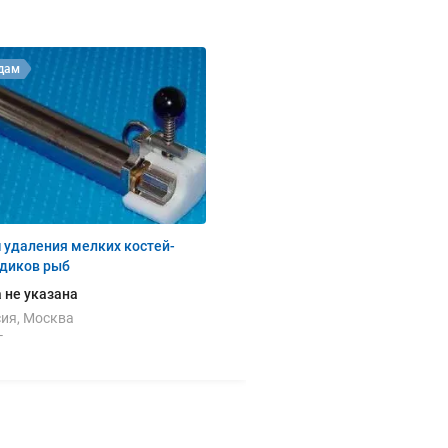
дам
 удаления мелких костей-
здиков рыб
 не указана
ия, Москва
г