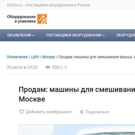
Раздел навигации по сайту eqinfo.ru
Eqinfo.ru – все
пищевое оборудование
в России.
Авторизация и меню пользователя
Навигация по разделам сайта eqinfo.ru
ОБЪЯВЛЕНИЯ
ПОСТАВЩИКИ ОБОРУДОВАНИЯ
ОБОРУДО
Все объявления
О каталоге компаний
Оборуд
Объявление: Продам: машин
Информация о объявлении
Навигация и управление объявлени
Объявления
ЦФО
Москва
Продам: машины для смешивания фарша. 
Мои объявления
Каталог компаний
Мое об
30 июля в 13:22
806 (—)
Моя компания
Платное размещение
Продам: машины для смешивани
Москве
Добавить в избранное