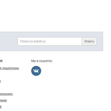
Искать
Поиск
ГИ
Мы в соцсетях:
ля пищепрома
е
омпаниях
ление
й