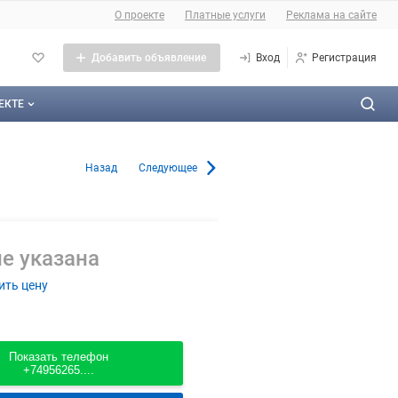
О сайте
О проекте
Платные услуги
Реклама на сайте
Добавить объявление
Вход
Регистрация
ЕКТЕ
оекте
емес. в Москве
Назад
Следующее
тактная информация
личная оферта
е указана
ама на сайте
ить цену
а сайта
такты
Показать телефон
+74956265....