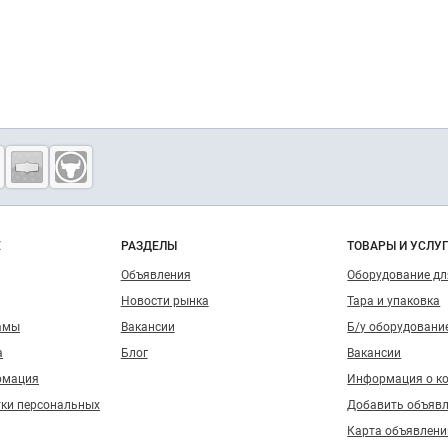
о сайту
Е
РАЗДЕЛЫ
ТОВАРЫ И УСЛУ
Объявления
Оборудование д
Новости рынка
Тара и упаковка
амы
Вакансии
Б/у оборудовани
а
Блог
Вакансии
рмация
Информация о к
тки персональных
Добавить объяв
Карта объявлени