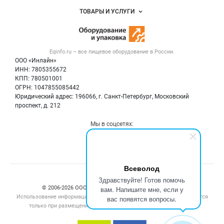
Услуги и цены
Объявления
ТОВАРЫ И УСЛУГИ
Размещение рекламы
Новости рынка
Оборудование для пищепрома
Публичная оферта
Вакансии
Тара и упаковка
Контактная информация
Блог
Eqinfo.ru – все
пищевое оборудование
в России.
Б/у оборудование
Политика обработки персональных данных
ООО «Инлайн»
Вакансии
Для СМИ
ИНН: 7805355672
КПП: 780501001
Информация о компаниях
ОГРН: 1047855085442
Добавить объявление
Юридический адрес: 196066, г. Санкт-Петербург, Московский
Карта объявлений
проспект, д. 212
Мы в соцсетях:
Всеволод
Счетчики, авторское право, логотипы
Здравствуйте! Готов помочь
вам. Напишите мне, если у
© 2006‑2026 ООО “Инлайн”. 12+ Все права защищены.
Использование информации, размещенной на данном сайте, допускается
вас появятся вопросы.
только при размещении активной гиперссылки на сайт
eqinfo.ru