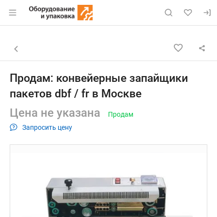
Раздел навигации по сайту eqinfo.ru
Объявление: Продам: конвейерн
Информация о объявлении
Навигация и управление объявлением
Назад к списку объявлений
Продам: конвейерные запайщики
пакетов dbf / fr в Москве
Цена не указана
Продам
Запросить цену