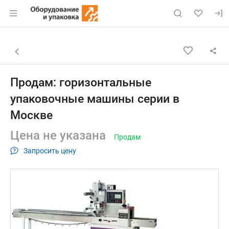
Раздел навигации по сайту eqinfo.ru
Объявление: Продам: горизон
Информация о объявлении
Навигация и управление объявлением
Назад к списку объявлений
Продам: горизонтальные
упаковочные машины серии в
Москве
Цена не указана
Продам
Запросить цену