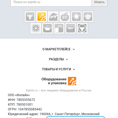
Поиск по сайту и ссы
Искать
Cсылки на полезные проекты
Eqinfo.ru —
пищевое
оборудование
и упаковка
Важные разделы и контакты
Навигация по сайту
О МАРКЕТПЛЕЙСЕ
Новости Eqinfo.ru
РАЗДЕЛЫ
Услуги и цены
Объявления
ТОВАРЫ И УСЛУГИ
Размещение рекламы
Новости рынка
Оборудование для пищепрома
Публичная оферта
Вакансии
Тара и упаковка
Контактная информация
Блог
Eqinfo.ru – все
пищевое оборудование
в России.
Б/у оборудование
Политика обработки персональных данных
ООО «Инлайн»
Вакансии
Для СМИ
ИНН: 7805355672
КПП: 780501001
Информация о компаниях
ОГРН: 1047855085442
Добавить объявление
Юридический адрес: 196066, г. Санкт-Петербург, Московский