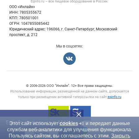
Eqinfo.ru – все
пищевое оборудование
в России.
Б/у оборудование
Политика обработки персональных данных
ООО «Инлайн»
Вакансии
Для СМИ
ИНН: 7805355672
КПП: 780501001
Информация о компаниях
ОГРН: 1047855085442
Добавить объявление
Юридический адрес: 196066, г. Санкт-Петербург, Московский
Карта объявлений
проспект, д. 212
Мы в соцсетях:
Счетчики, авторское право, логотипы
© 2006‑2026 ООО “Инлайн”. 12+ Все права защищены.
Использование информации, размещенной на данном сайте, допускается
только при размещении активной гиперссылки на сайт
eqinfo.ru
Eqinfo теперь и в MAX
Этот сайт использует
cookies
и передает данные
службам веб-аналитики для улучшения функционала.
ПЕРЕЙТИ
Пользуясь сайтом, вы соглашаетесь с этим.
Закрыть