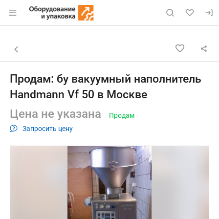
Раздел навигации по сайту eqinfo.ru
Объявление: Продам: бу вакуу
Информация о объявлении
Навигация и управление объявлением
Назад к списку объявлений
Продам: бу вакуумный наполнитель
Handmann Vf 50 в Москве
Цена не указана
Продам
Запросить цену