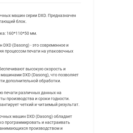
очных машин серии DXD. Предназначен
атающий блок.
ка: 160*110*50 мм.
DXD (Dasong) - это современное и
ия процессом печати на упаковочных
беспечивают высокую скорость и
и машинами DXD (Dasong), что позволяет
сти дополнительной обработки.
ю печати различных данных на
аты производства и сроки годности.
рантирует четкий и читаемый результат.
вочных машин DXD (Dasong) обладает
ко программировать и настраивать
 занимающихся производством и