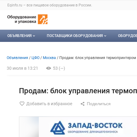
Раздел навигации по сайту eqinfo.ru
Eqinfo.ru – все
пищевое оборудование
в России.
Авторизация и меню пользователя
Навигация по разделам сайта eqinfo.ru
ОБЪЯВЛЕНИЯ
ПОСТАВЩИКИ ОБОРУДОВАНИЯ
ОБОРУДО
Все объявления
О каталоге компаний
Оборуд
Объявление: Продам: блок у
Информация о объявлении
Навигация и управление объявлени
Объявления
ЦФО
Москва
Продам: блок управления термопринтером 
Мои объявления
Каталог компаний
Мое об
30 июля в 13:21
53 (—)
Моя компания
Платное размещение
Продам: блок управления термо
Добавить в избранное