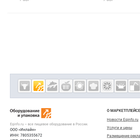
Дополнительная информация
Cсылки на полезные проекты
Eqinfo.ru —
пищевое
оборудование
Важные разделы и контакты
Навигация п
и упаковка
О МАРКЕТПЛЕЙС
Новости Eqinfo.ru
Eqinfo.ru – все
пищевое оборудование
в России.
Услуги и цены
ООО «Инлайн»
ИНН: 7805355672
Размещение рекл