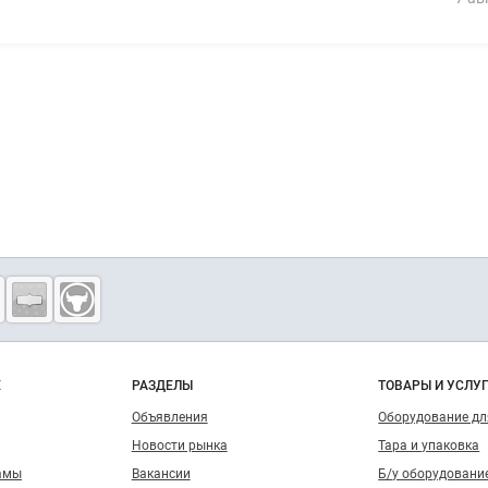
о сайту
Е
РАЗДЕЛЫ
ТОВАРЫ И УСЛУ
Объявления
Оборудование д
Новости рынка
Тара и упаковка
амы
Вакансии
Б/у оборудовани