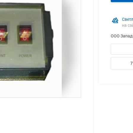
Свет
на са
ООО Запад
7