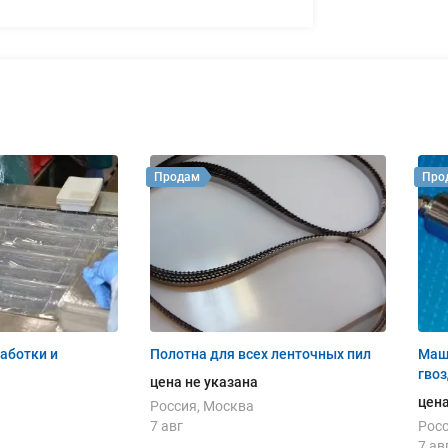
Продам
Про
аботки и
Полотна для всех ленточных пил
Маш
гво
цена не указана
цена
Россия, Москва
7 авг
Росс
7 ав