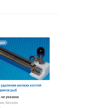
дам
 удаления мелких костей-
здиков рыб
 не указана
ия, Москва
г