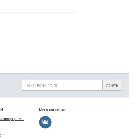
Искать
Поиск
ГИ
Мы в соцсетях:
ля пищепрома
е