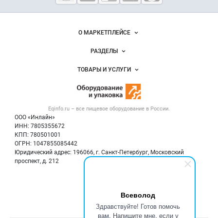
оборудование
и упаковка
Важные разделы и контакты
Навигация по сайту
О МАРКЕТПЛЕЙСЕ
Новости Eqinfo.ru
РАЗДЕЛЫ
Услуги и цены
Объявления
ТОВАРЫ И УСЛУГИ
Размещение рекламы
Новости рынка
Оборудование для пищепрома
Публичная оферта
Вакансии
Тара и упаковка
Контактная информация
Блог
Eqinfo.ru – все
пищевое оборудование
в России.
Б/у оборудование
Политика обработки персональных данных
ООО «Инлайн»
Вакансии
Для СМИ
ИНН: 7805355672
КПП: 780501001
Информация о компаниях
ОГРН: 1047855085442
Добавить объявление
Юридический адрес: 196066, г. Санкт-Петербург, Московский
Карта объявлений
проспект, д. 212
Мы в соцсетях:
Всеволод
Здравствуйте! Готов помочь
вам. Напишите мне, если у