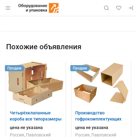
Раздел навигации по сайту eqinfo.ru
Объявление: Продам: калибр-п
Информация о объявлении
Навигация и управление объявлением
Похожие объявления
Продам
Продам
Четырёхклапанные
Производство
короба все типоразмеры
гофрокомплектующих
цена не указана
цена не указана
Россия, Павловский
Россия, Павловский