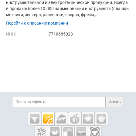
инструментальной и электротехнической продукции. Всегда
в продаже более 10.000 наименований инструмента (плашки,
метчики, зенкера, развертки, сверла, фрезы,...
Перейти к описанию компании
ИНН:
7719685028
Дополнительная информация
Поиск по сайту и ссы
Искать
Cсылки на полезные проекты
Eqinfo.ru —
пищевое