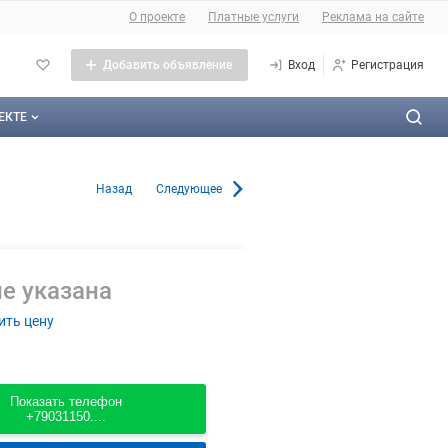
О сайте
О проекте
Платные услуги
Реклама на сайте
Добавить объявление
Вход
Регистрация
ЕКТЕ
оекте
 в Балашихе
Назад
Следующее
тактная информация
личная оферта
е указана
ама на сайте
ить цену
а сайта
такты
Показать телефон
+79031150....