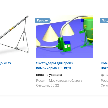
Продам
Про
до 70 т)
Экструдеры для произ
Ком
комбикорма 100 кг/ч
Doza
цена не указана
цена
а
Россия, Московская область
Росс
Сегодня, 08:22
Сего