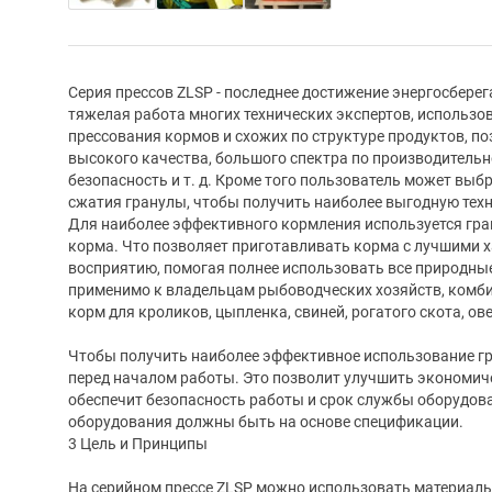
Серия прессов ZLSP - последнее достижение энергосбере
тяжелая работа многих технических экспертов, использо
прессования кормов и схожих по структуре продуктов, п
высокого качества, большого спектра по производительн
безопасность и т. д. Кроме того пользователь может выб
сжатия гранулы, чтобы получить наиболее выгодную тех
Для наиболее эффективного кормления используется гра
корма. Что позволяет приготавливать корма с лучшими х
восприятию, помогая полнее использовать все природные
применимо к владельцам рыбоводческих хозяйств, комб
корм для кроликов, цыпленка, свиней, рогатого скота, ове
Чтобы получить наиболее эффективное использование гр
перед началом работы. Это позволит улучшить экономич
обеспечит безопасность работы и срок службы оборудов
оборудования должны быть на основе спецификации.
3 Цель и Принципы
На серийном прессе ZLSP можно использовать материалы