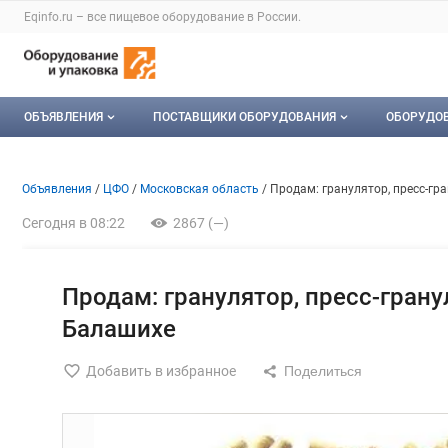
Раздел навигации по сайту eqinfo.ru
Eqinfo.ru – все
пищевое оборудование
в России.
Авторизация и меню пользователя
Навигация по разделам сайта eqinfo.ru
ОБЪЯВЛЕНИЯ
ПОСТАВЩИКИ ОБОРУДОВАНИЯ
ОБОРУДО
Все объявления
О каталоге компаний
Оборуд
Объявление: Продам: грануля
Информация о объявлении
Навигация и управление объявлени
Объявления
ЦФО
Московская область
Продам: гранулятор, пресc-гр
Мои объявления
Каталог компаний
Мое об
Сегодня в 08:22
2867 (—)
Моя компания
Платное размещение
Продам: гранулятор, пресc-грану
Балашихе
Добавить в избранное