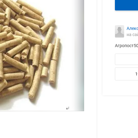
Алек
на са
Агропост5
1