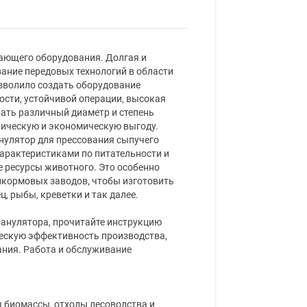
гающего оборудования. Долгая и
вание передовых технологий в области
озволило создать оборудование
ости, устойчивой операции, высокая
рать различный диаметр и степень
ническую и экономическую выгоду.
нулятор для прессования сыпучего
арактеристиками по питательности и
 ресурсы животного. Это особенно
икормовых заводов, чтобы изготовить
ц, рыбы, креветки и так далее.
анулятора, прочитайте инструкцию
ескую эффективность производства,
ания. Работа и обслуживание
 биомассы, отходы лесоводства и