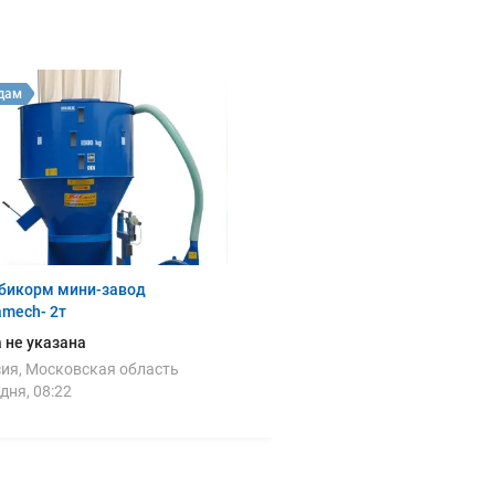
дам
бикорм мини-завод
mech- 2т
 не указана
ия, Московская область
дня, 08:22