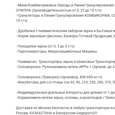
- Мини-Комбикормовые Заводы и Линии Гранулировани
ОПИЛОК (производительностью от 0, 25 до 10 т/ч)
- Грануляторы и Линии Гранулирования КОМБИКОРМА, СО
10 т/ч)
- Дробилки с пневматическим забором зерна и Бытовые из
- Нории зерновые Циклоны, Бункера Готовой Продукции,
- Плющилки зерна (от 0, 3 до 3 т/ч)
- Парогенераторы, Мешкозашивочные Машины
- Пневматич. Транспортеры зерна и Шнековые Транспортеры
- Соломорезка- Рулоноизмельчитель ИРРк-1 (произв. до 4
- Соломорезка (Траворез) (производ. 400-600 кг/ч)
- Инкубаторы для с/х птицы (на 63, 96, 210, 250, 280, 370, 5
- Индивидуальные доильные аппараты для доения от 1 до 3
- Кормоизмельчители зерна, соломы, корнеплодов «"Элико
Доставка по Москве бесплатно в любую транспортную ко
России, КАЗАХСТАНА и Белоруссии (недорого)!!!