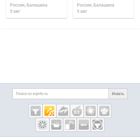
Россия, Балашиха
Россия, Балашиха
5 авг
5 авг
Дополнительная информация
Поиск по сайту и ссы
Искать
Cсылки на полезные проекты
Eqinfo.ru —
пищевое
оборудование
и упаковка