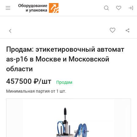
Раздел навигации по сайту eqinfo.ru
Объявление: Продам: этикетир
Информация о объявлении
Навигация и управление объявлением
Назад к списку объявлений
Продам: этикетировочный автомат
as-p16 в Москве и Московской
области
457500 ₽/шт
Продам
Минимальная партия от 1 шт.