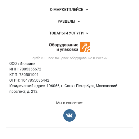
Важные разделы и контакты
Навигация по сайту
О МАРКЕТПЛЕЙСЕ
Новости Eqinfo.ru
РАЗДЕЛЫ
Услуги и цены
Объявления
ТОВАРЫ И УСЛУГИ
Размещение рекламы
Новости рынка
Оборудование для пищепрома
Публичная оферта
Вакансии
Тара и упаковка
Контактная информация
Блог
Eqinfo.ru – все
пищевое оборудование
в России.
Б/у оборудование
Политика обработки персональных данных
ООО «Инлайн»
Вакансии
Для СМИ
ИНН: 7805355672
КПП: 780501001
Информация о компаниях
ОГРН: 1047855085442
Добавить объявление
Юридический адрес: 196066, г. Санкт-Петербург, Московский
Карта объявлений
проспект, д. 212
Мы в соцсетях:
Счетчики, авторское право, логотипы