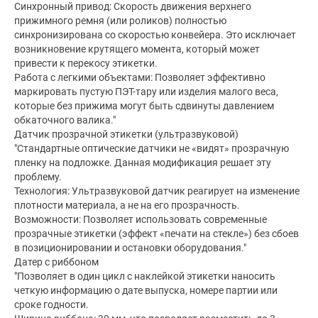
Синхронный привод: Скорость движения верхнего
прижимного ремня (или роликов) полностью
синхронизирована со скоростью конвейера. Это исключает
возникновение крутящего момента, который может
привести к перекосу этикетки.
Работа с легкими объектами: Позволяет эффективно
маркировать пустую ПЭТ-тару или изделия малого веса,
которые без прижима могут быть сдвинуты давлением
обкаточного валика."
Датчик прозрачной этикетки (ультразвуковой)
"Стандартные оптические датчики не «видят» прозрачную
пленку на подложке. Данная модификация решает эту
проблему.
Технология: Ультразвуковой датчик реагирует на изменение
плотности материала, а не на его прозрачность.
Возможности: Позволяет использовать современные
прозрачные этикетки (эффект «печати на стекле») без сбоев
в позиционировании и остановки оборудования."
Датер с риббоном
"Позволяет в один цикл с наклейкой этикетки наносить
четкую информацию о дате выпуска, номере партии или
сроке годности.