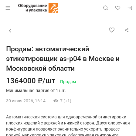
Раздел навигации по сайту eqinfo.ru
Объявление: Продам: автомати
Информация о объявлении
Навигация и управление объявлением
Назад к списку объявлений
Продам: автоматический
этикетировщик as-p04 в Москве и
Московской области
1364000 ₽/шт
Продам
Минимальная партия от 1 шт.
30 июля 2026, 16:14
7 (+1)
Автоматическая система для одновременной этикетировки
плоских изделий с верхней и нижней сторон. Двухголовочная
конфигурация позволяет значительно ускорить процесс
полной маркировки упаковки, обеспечивая синхронное