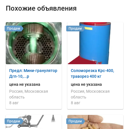
Похожие объявления
Продам
Продам
Предл: Мини-гранулятор
Соломорезка Kpc-400,
Дгп-10,...р
траворез 400 кг
цена не указана
цена не указана
Россия, Московская
Россия, Московская
область
область
8 авг
8 авг
Продам
Продам