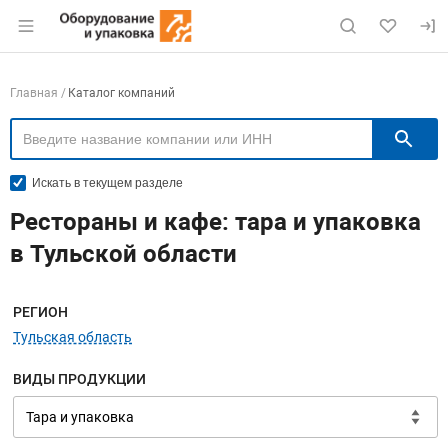
Раздел навигации по сайту eqinfo.ru
Навигация по компаниям
Главная
Каталог компаний
П
Искать в текущем разделе
Рестораны и кафе: тара и упаковка
в Тульской области
Меню навигации
РЕГИОН
Тульская область
ВИДЫ ПРОДУКЦИИ