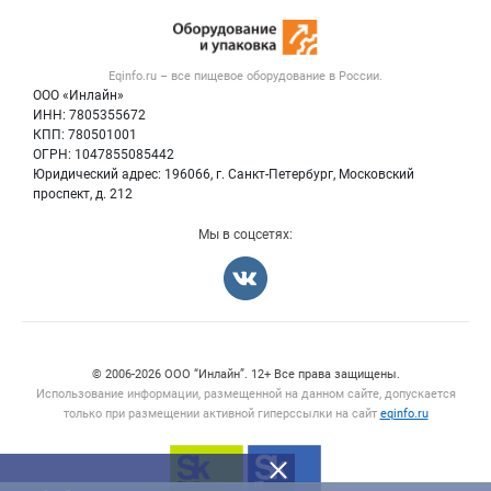
Новости рынка
Оборудование для пищепрома
Публичная оферта
Вакансии
Тара и упаковка
Контактная информация
Блог
Eqinfo.ru – все
пищевое оборудование
в России.
Б/у оборудование
Политика обработки персональных данных
ООО «Инлайн»
Вакансии
Для СМИ
ИНН: 7805355672
КПП: 780501001
Информация о компаниях
ОГРН: 1047855085442
Добавить объявление
Юридический адрес: 196066, г. Санкт-Петербург, Московский
Карта объявлений
проспект, д. 212
Мы в соцсетях:
Счетчики, авторское право, логотипы
© 2006‑2026 ООО “Инлайн”. 12+ Все права защищены.
Использование информации, размещенной на данном сайте, допускается
только при размещении активной гиперссылки на сайт
eqinfo.ru