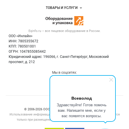
Услуги и цены
Объявления
ТОВАРЫ И УСЛУГИ
Размещение рекламы
Новости рынка
Оборудование для пищепрома
Публичная оферта
Вакансии
Тара и упаковка
Контактная информация
Блог
Eqinfo.ru – все
пищевое оборудование
в России.
Б/у оборудование
Политика обработки персональных данных
ООО «Инлайн»
Вакансии
Для СМИ
ИНН: 7805355672
КПП: 780501001
Информация о компаниях
ОГРН: 1047855085442
Добавить объявление
Юридический адрес: 196066, г. Санкт-Петербург, Московский
Карта объявлений
проспект, д. 212
Мы в соцсетях:
Всеволод
Счетчики, авторское право, логотипы
Здравствуйте! Готов помочь
вам. Напишите мне, если у
© 2006‑2026 ООО “Инлайн”. 12+ Все права защищены.
Использование информации, размещенной на данном сайте, допускается
вас появятся вопросы.
только при размещении активной гиперссылки на сайт
eqinfo.ru