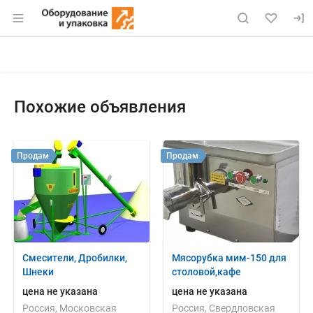
Раздел навигации по сайту eqinfo.ru
Объявление: Куплю: маслообраз
Информация о объявлении
Навигация и управление объявлением
Похожие объявления
Продам
Продам
Смесители, Дробилки,
Мясорубка мим-150 для
Шнеки
столовой,кафе
цена не указана
цена не указана
Россия, Московская
Россия, Свердловская