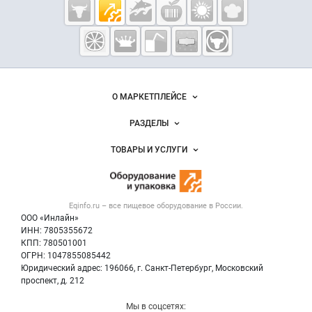
Cсылки на полезные проекты
Eqinfo.ru —
пищевое
оборудование
и упаковка
Важные разделы и контакты
Навигация по сайту
О МАРКЕТПЛЕЙСЕ
Новости Eqinfo.ru
РАЗДЕЛЫ
Услуги и цены
Объявления
ТОВАРЫ И УСЛУГИ
Размещение рекламы
Новости рынка
Оборудование для пищепрома
Публичная оферта
Вакансии
Тара и упаковка
Контактная информация
Блог
Eqinfo.ru – все
пищевое оборудование
в России.
Б/у оборудование
Политика обработки персональных данных
ООО «Инлайн»
Вакансии
Для СМИ
ИНН: 7805355672
КПП: 780501001
Информация о компаниях
ОГРН: 1047855085442
Добавить объявление
Юридический адрес: 196066, г. Санкт-Петербург, Московский
Карта объявлений
проспект, д. 212
Мы в соцсетях: