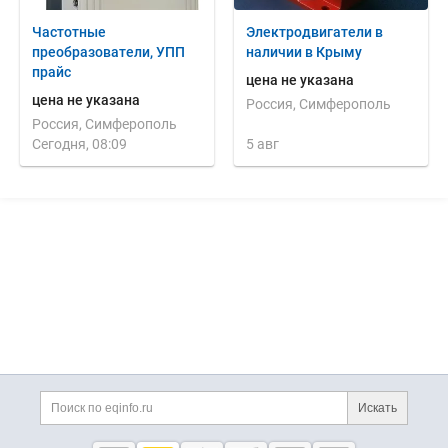
Частотные
Электродвигатели в
преобразователи, УПП
наличии в Крыму
прайс
цена не указана
цена не указана
Россия, Симферополь
Россия, Симферополь
Сегодня, 08:09
5 авг
Дополнительная информация
Поиск по сайту и ссы
Искать