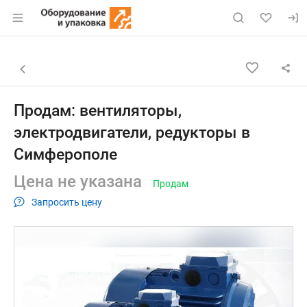
Раздел навигации по сайту eqinfo.ru
Объявление: Продам: вентилят
Информация о объявлении
Навигация и управление объявлением
Назад к списку объявлений
Продам: вентиляторы,
электродвигатели, редукторы в
Симферополе
Цена не указана
Продам
Запросить цену