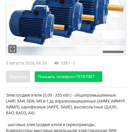
5 августа 2026, 08:35
338 (—)
Заказать
Показать телефон
+79787087....
Электродвигатели (0,09 - 355 кВт) - общепромышленные
(АИР, 5АИ, SDN, MS и т.д), взрывозащищенные (АИМУ, АИМУР,
АИМЛ), однофазные (АИРЕ, 5АИЕ), высокольтные (ДАЗО,
ВАО, ВАО2, А4);
- шаговые электродвигатели и сервоприводы;
Компрессоры винтовые дизельныеи электрические ЗИФ