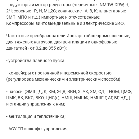
- редукторы и мотор-редукторы (червячные - NMRW, DRW, Ч,
2Ч; соосные - R, H, МЦ2С; конические - А, В, К; планетарные -
3МП, МПО и т.д.) импортные и отечественные;
Компрессоры винтовые дизельные и электрические ЗИФ,
Частотные преобразователи Инстарт (общепромышленные,
для тяжелых нагрузок, для вентиляции и однофазных
двигатлей - от 0,2 до 355 кВт);
- устройства плавного пуска
- конвейеры с постоянной и переменной скоростью
(регулировка механическим и электрическим способм)
- насосы (ЭМШ, Д, К, КМ, ЭЦВ, ВВН, Х, АХ, ХМ, СД, ГНОМ, ЦМФ,
ЦМК, ВК, ВКС, ВКО, ЦНС(г), НМШ, НМШФ, НМШГ, Г, АГ, БГ, НД, )
и станции управления к ним;
- вентиляция и теплотехника;
- АСУ ТП и шкафы управления;