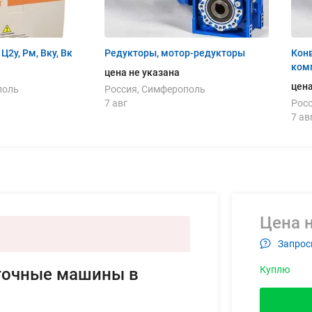
 Ч, Мп, Ц2у, Рм, Вку, Вк
Редукторы, мотор-редукторы
Кон
ком
цена не указана
цена
поль
Россия, Симферополь
7 авг
Рос
7 ав
Цена н
Запрос
Куплю
аточные машины в