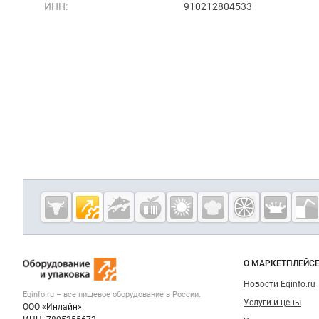
ИНН:
910212804533
Дополнительная информация
Cсылки на полезные проекты
Eqinfo.ru —
пищевое
оборудование
Важные разделы и контакты
Навигация п
и упаковка
О МАРКЕТПЛЕЙС
Новости Eqinfo.ru
Eqinfo.ru – все
пищевое оборудование
в России.
Услуги и цены
ООО «Инлайн»