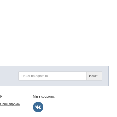
Искать
Поиск
ГИ
Мы в соцсетях:
ля пищепрома