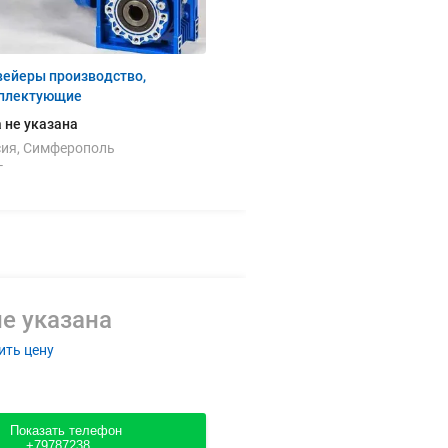
вейеры производство,
плектующие
 не указана
сия, Симферополь
г
е указана
ить цену
Показать телефон
+79787238....