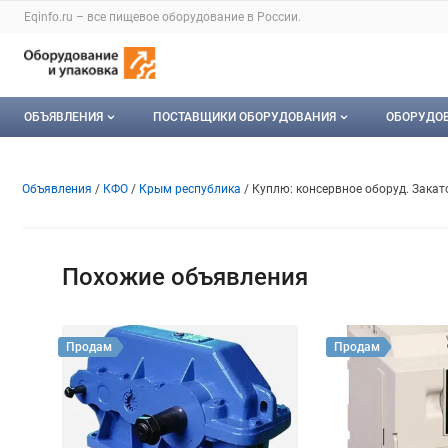
Раздел навигации по сайту eqinfo.ru
Eqinfo.ru – все
пищевое оборудование
в России.
Авторизация и меню пользователя
Навигация по разделам сайта eqinfo.ru
ОБЪЯВЛЕНИЯ
ПОСТАВЩИКИ ОБОРУДОВАНИЯ
ОБОРУДО
Все объявления
О каталоге компаний
Оборуд
Объявление: Куплю: консерв
Информация о объявлении
Навигация и управление объявлени
Объявления
КФО
Крым республика
Куплю: консервное оборуд. Зак
Мои объявления
Каталог компаний
Мое об
Моя компания
Похожие объявления
Платное размещение
Продам
Продам