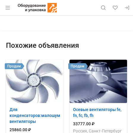
Раздел навигации по сайту eqinfo.ru
Объявление: Куплю: автоклав 
Информация о объявлении
Навигация и управление объявлением
Похожие объявления
Продам
Продам
Для
Осевые вентиляторы fe,
конденсаторов:малошумные
fn, fc, fb, fh
вентиляторы
33777.00 ₽
25860.00 ₽
Россия, Санкт-Петербург