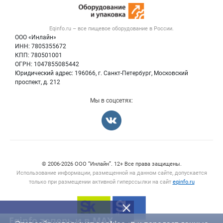
Оборудование для пищепрома
Публичная оферта
Вакансии
Тара и упаковка
Контактная информация
Блог
Eqinfo.ru – все
пищевое оборудование
в России.
Б/у оборудование
Политика обработки персональных данных
ООО «Инлайн»
Вакансии
Для СМИ
ИНН: 7805355672
КПП: 780501001
Информация о компаниях
ОГРН: 1047855085442
Добавить объявление
Юридический адрес: 196066, г. Санкт-Петербург, Московский
Карта объявлений
проспект, д. 212
Мы в соцсетях:
Счетчики, авторское право, логотипы
© 2006‑2026 ООО “Инлайн”. 12+ Все права защищены.
Использование информации, размещенной на данном сайте, допускается
только при размещении активной гиперссылки на сайт
eqinfo.ru
Eqinfo теперь и в MAX