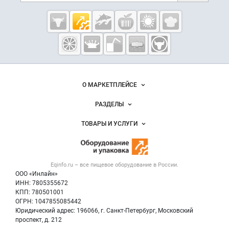
Cсылки на полезные проекты
Eqinfo.ru —
пищевое
оборудование
и упаковка
Важные разделы и контакты
Навигация по сайту
О МАРКЕТПЛЕЙСЕ
Новости Eqinfo.ru
РАЗДЕЛЫ
Услуги и цены
Объявления
ТОВАРЫ И УСЛУГИ
Размещение рекламы
Новости рынка
Оборудование для пищепрома
Публичная оферта
Вакансии
Тара и упаковка
Контактная информация
Блог
Eqinfo.ru – все
пищевое оборудование
в России.
Б/у оборудование
Политика обработки персональных данных
ООО «Инлайн»
Вакансии
Для СМИ
ИНН: 7805355672
КПП: 780501001
Информация о компаниях
ОГРН: 1047855085442
Добавить объявление
Юридический адрес: 196066, г. Санкт-Петербург, Московский
Карта объявлений
проспект, д. 212