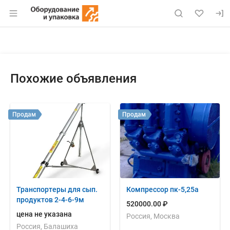
Раздел навигации по сайту eqinfo.ru
Объявление: Куплю: ящики Пэ 
Информация о объявлении
Навигация и управление объявлением
Похожие объявления
Продам
Продам
Транспортеры для сып.
Компрессор пк-5,25а
продуктов 2-4-6-9м
520000.00 ₽
цена не указана
Россия, Москва
Россия, Балашиха