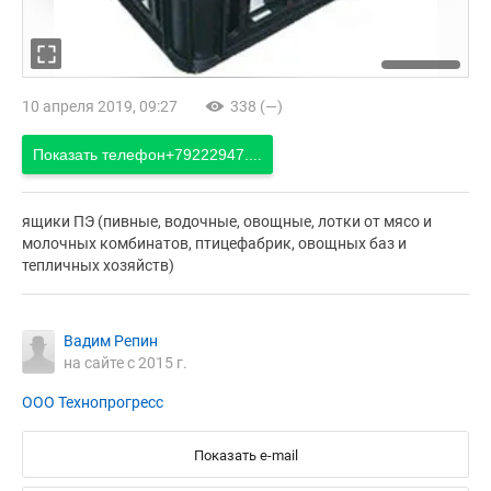
10 апреля 2019, 09:27
338 (—)
Показать телефон
+79222947....
ящики ПЭ (пивные, водочные, овощные, лотки от мясо и
молочных комбинатов, птицефабрик, овощных баз и
тепличных хозяйств)
Вадим Репин
на сайте с 2015 г.
ООО Технопрогресс
Показать e-mail