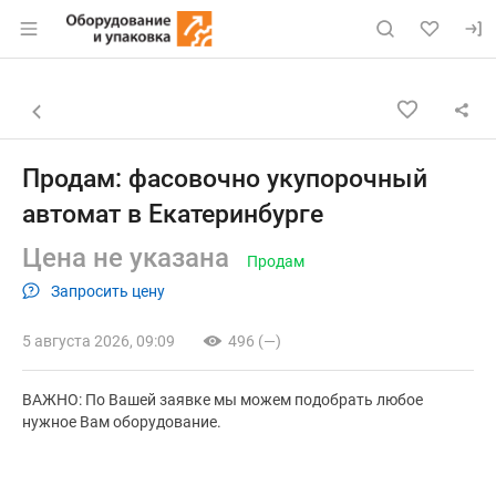
Раздел навигации по сайту eqinfo.ru
Объявление: Продам: фасовочн
Информация о объявлении
Навигация и управление объявлением
Назад к списку объявлений
Продам: фасовочно укупорочный
автомат в Екатеринбурге
Цена не указана
Продам
Запросить цену
5 августа 2026, 09:09
496 (—)
ВАЖНО: По Вашей заявке мы можем подобрать любое
нужное Вам оборудование.