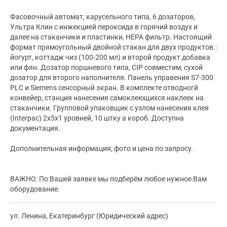
Фасовочный автомат, карусельного типа, 6 дозаторов,
Ультра Клин с инжекцией пероксида в горячий воздух и
далее на стаканчики и пластинки, HEPA фильтр. Настоящий
формат прямоугольный двойной стакан для двух продуктов.:
йогурт, коттадж чиз (100-200 мл) и второй продукт добавка
или фян. Дозатор поршневого типа, CIP совместим, сухой
дозатор для второго наполнителя. Панель управения S7-300
PLC и Siemens сенсорный экран. В комплекте отводногй
конвейер, станция нанесения самоклеющихся наклеек на
стаканчики. Групповой упаковщик с узлом нанесения клея
(Interpac) 2x5x1 уровней, 10 штку а короб. Доступна
документация.
Дополнительная информация, фото и цена по запросу.
ВАЖНО: По Вашей заявке мы подберём любое нужное Вам
оборудование.
ул. Ленина, Екатеринбург (Юридический адрес)