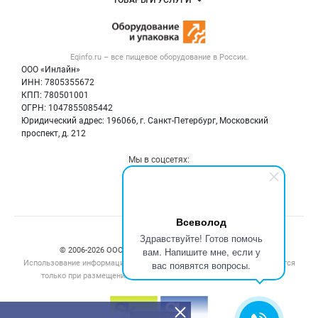
Размещение рекламы
Новости рынка
Оборудование для пищепрома
Публичная оферта
Вакансии
Тара и упаковка
Контактная информация
Блог
Eqinfo.ru – все
пищевое оборудование
в России.
Б/у оборудование
Политика обработки персональных данных
ООО «Инлайн»
Вакансии
Для СМИ
ИНН: 7805355672
КПП: 780501001
Информация о компаниях
ОГРН: 1047855085442
Добавить объявление
Юридический адрес: 196066, г. Санкт-Петербург, Московский
Карта объявлений
проспект, д. 212
Мы в соцсетях:
Всеволод
Счетчики, авторское право, логотипы
Здравствуйте! Готов помочь
вам. Напишите мне, если у
© 2006‑2026 ООО “Инлайн”. 12+ Все права защищены.
Использование информации, размещенной на данном сайте, допускается
вас появятся вопросы.
только при размещении активной гиперссылки на сайт
eqinfo.ru