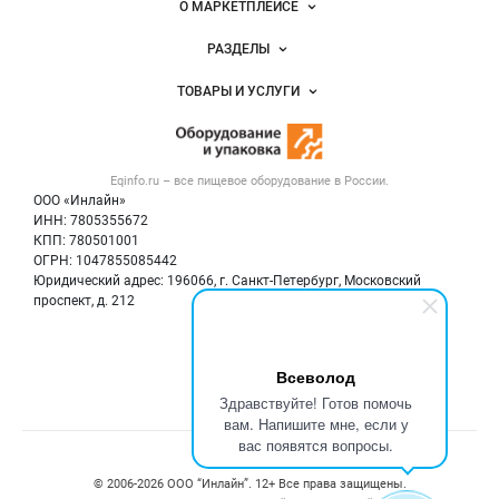
Важные разделы и контакты
Навигация по сайту
О МАРКЕТПЛЕЙСЕ
Новости Eqinfo.ru
РАЗДЕЛЫ
Услуги и цены
Объявления
ТОВАРЫ И УСЛУГИ
Размещение рекламы
Новости рынка
Оборудование для пищепрома
Публичная оферта
Вакансии
Тара и упаковка
Контактная информация
Блог
Eqinfo.ru – все
пищевое оборудование
в России.
Б/у оборудование
Политика обработки персональных данных
ООО «Инлайн»
Вакансии
Для СМИ
ИНН: 7805355672
КПП: 780501001
Информация о компаниях
ОГРН: 1047855085442
Добавить объявление
Юридический адрес: 196066, г. Санкт-Петербург, Московский
Карта объявлений
проспект, д. 212
Мы в соцсетях:
Всеволод
Здравствуйте! Готов помочь
вам. Напишите мне, если у
вас появятся вопросы.
Счетчики, авторское право, логотипы
© 2006‑2026 ООО “Инлайн”. 12+ Все права защищены.