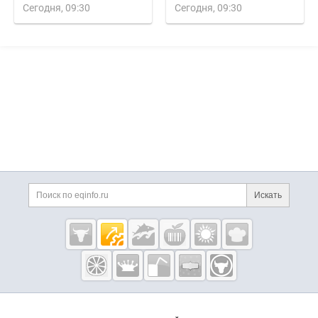
Сегодня, 09:30
Сегодня, 09:30
Дополнительная информация
Поиск по сайту и ссы
Искать
Cсылки на полезные проекты
Eqinfo.ru —
пищевое
оборудование
и упаковка