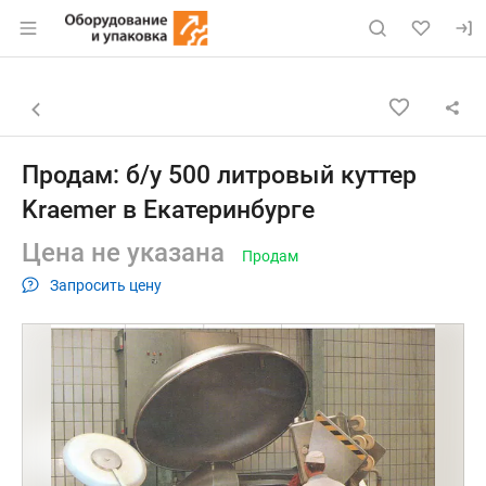
Раздел навигации по сайту eqinfo.ru
Объявление: Продам: б/у 500 л
Информация о объявлении
Навигация и управление объявлением
Назад к списку объявлений
Продам: б/у 500 литровый куттер
Kraemer в Екатеринбурге
Цена не указана
Продам
Запросить цену