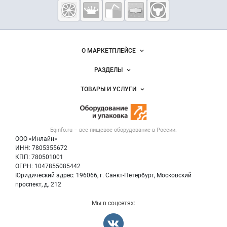
Eqinfo.ru —
пищевое
оборудование
и упаковка
Важные разделы и контакты
Навигация по сайту
О МАРКЕТПЛЕЙСЕ
Новости Eqinfo.ru
РАЗДЕЛЫ
Услуги и цены
Объявления
ТОВАРЫ И УСЛУГИ
Размещение рекламы
Новости рынка
Оборудование для пищепрома
Публичная оферта
Вакансии
Тара и упаковка
Контактная информация
Блог
Eqinfo.ru – все
пищевое оборудование
в России.
Б/у оборудование
Политика обработки персональных данных
ООО «Инлайн»
Вакансии
Для СМИ
ИНН: 7805355672
КПП: 780501001
Информация о компаниях
ОГРН: 1047855085442
Добавить объявление
Юридический адрес: 196066, г. Санкт-Петербург, Московский
Карта объявлений
проспект, д. 212
Мы в соцсетях: