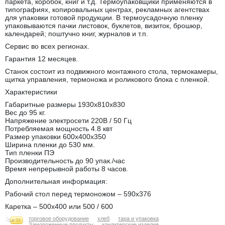
паркета, коробок, книг и т.д. Термоупаковщики применяются в
типографиях, копировальных центрах, рекламных агентствах
для упаковки готовой продукции. В термоусадочную пленку
упаковываются пачки листовок, буклетов, визиток, брошюр,
календарей; поштучно книг, журналов и т.п.
Сервис во всех регионах.
Гарантия 12 месяцев.
Станок состоит из подвижного монтажного стола, термокамеры,
щитка управления, термоножа и роликового блока с пленкой.
Характеристики
Габаритные размеры 1930х810х830
Вес до 95 кг.
Напряжение электросети 220В / 50 Гц
Потребляемая мощность 4.8 квт
Размер упаковки 600х400х350
Ширина пленки до 530 мм.
Тип пленки ПЭ
Производительность до 90 упак./час
Время непрерывной работы 8 часов.
Дополнительная информация:
Рабочий стол перед термоножом – 590х376
Каретка – 500х400 или 500 / 600
торговое оборудование
хлеб
тара и упаковка
Замороженные продукты
кондитерские изделия