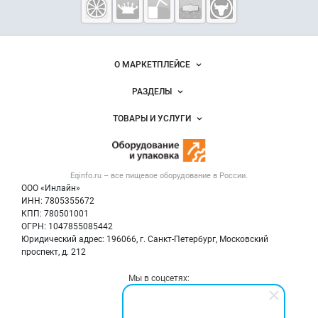
пищевое
оборудование
и упаковка
Важные разделы и контакты
Навигация по сайту
О МАРКЕТПЛЕЙСЕ
Новости Eqinfo.ru
РАЗДЕЛЫ
Услуги и цены
Объявления
ТОВАРЫ И УСЛУГИ
Размещение рекламы
Новости рынка
Оборудование для пищепрома
Публичная оферта
Вакансии
Тара и упаковка
Контактная информация
Блог
Eqinfo.ru – все
пищевое оборудование
в России.
Б/у оборудование
Политика обработки персональных данных
ООО «Инлайн»
Вакансии
Для СМИ
ИНН: 7805355672
КПП: 780501001
Информация о компаниях
ОГРН: 1047855085442
Добавить объявление
Юридический адрес: 196066, г. Санкт-Петербург, Московский
Карта объявлений
проспект, д. 212
Мы в соцсетях: