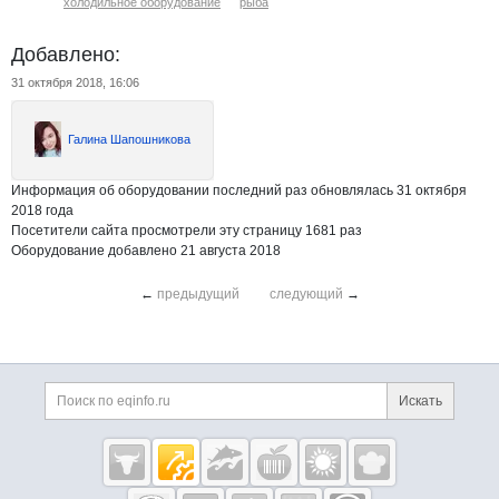
холодильное оборудование
рыба
Добавлено:
31 октября 2018, 16:06
Галина Шапошникова
Информация об оборудовании последний раз обновлялась 31 октября
2018 года
Посетители сайта просмотрели эту страницу 1681 раз
Оборудование добавлено 21 августа 2018
←
предыдущий
следующий
→
Дополнительная информация
Поиск по сайту и ссы
Искать
Cсылки на полезные проекты
Eqinfo.ru —