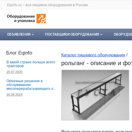
Раздел навигации по сайту eqinfo.ru
Eqinfo.ru – все
пищевое оборудование
в России.
Авторизация и меню пользователя
Навигация по разделам сайта eqinfo.ru
ОБЪЯВЛЕНИЯ
ПОСТАВЩИКИ ОБОРУДОВАНИЯ
ОБОРУДО
Все объявления
О каталоге компаний
Оборуд
Блог Eqinfo
Каталог пищевого оборудования
/
Мои объявления
Каталог компаний
Мое об
рольганг - описание и фо
В какой стране больше всего
тракторов
Моя компания
20.07.2020
Облачные решения в
Платное размещение
обслуживании
мясоперерабатывающего о...
16.09.2019
Рольганги рольганги купить рольган