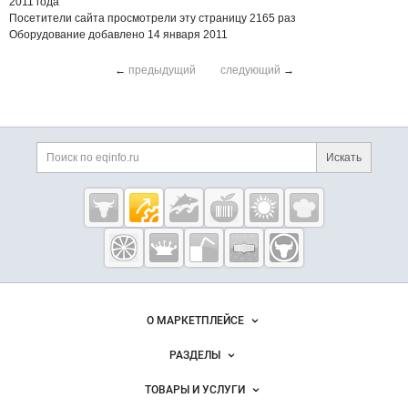
2011 года
Посетители сайта просмотрели эту страницу 2165 раз
Оборудование добавлено 14 января 2011
←
предыдущий
следующий
→
Дополнительная информация
Поиск по сайту и ссы
Искать
Cсылки на полезные проекты
Eqinfo.ru —
пищевое
оборудование
и упаковка
Важные разделы и контакты
Навигация по сайту
О МАРКЕТПЛЕЙСЕ
Новости Eqinfo.ru
РАЗДЕЛЫ
Услуги и цены
Объявления
ТОВАРЫ И УСЛУГИ
Размещение рекламы
Новости рынка