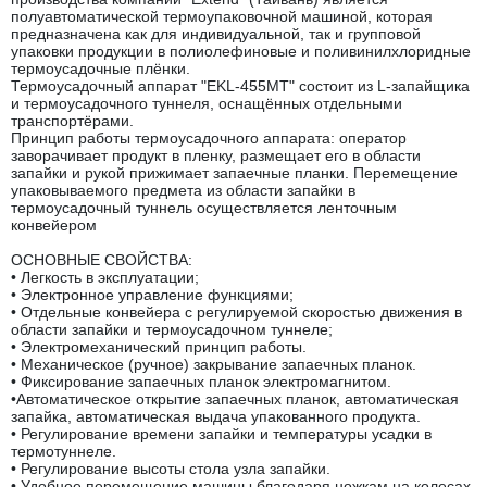
полуавтоматической термоупаковочной машиной, которая
предназначена как для индивидуальной, так и групповой
упаковки продукции в полиолефиновые и поливинилхлоридные
термоусадочные плёнки.
Термоусадочный аппарат "EKL-455MT" состоит из L-запайщика
и термоусадочного туннеля, оснащённых отдельными
транспортёрами.
Принцип работы термоусадочного аппарата: оператор
заворачивает продукт в пленку, размещает его в области
запайки и рукой прижимает запаечные планки. Перемещение
упаковываемого предмета из области запайки в
термоусадочный туннель осуществляется ленточным
конвейером
ОСНОВНЫЕ СВОЙСТВА:
• Легкость в эксплуатации;
• Электронное управление функциями;
• Отдельные конвейера с регулируемой скоростью движения в
области запайки и термоусадочном туннеле;
• Электромеханический принцип работы.
• Механическое (ручное) закрывание запаечных планок.
• Фиксирование запаечных планок электромагнитом.
•Автоматическое открытие запаечных планок, автоматическая
запайка, автоматическая выдача упакованного продукта.
• Регулирование времени запайки и температуры усадки в
термотуннеле.
• Регулирование высоты стола узла запайки.
• Удобное перемещение машины благодаря ножкам на колесах.