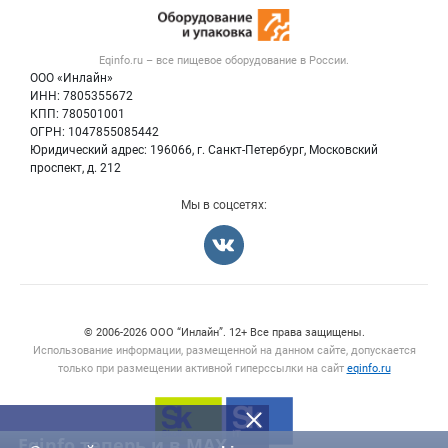
Оборудование для пищепрома
Публичная оферта
Вакансии
Тара и упаковка
Контактная информация
Блог
Eqinfo.ru – все
пищевое оборудование
в России.
Б/у оборудование
Политика обработки персональных данных
ООО «Инлайн»
Вакансии
Для СМИ
ИНН: 7805355672
КПП: 780501001
Информация о компаниях
ОГРН: 1047855085442
Добавить объявление
Юридический адрес: 196066, г. Санкт-Петербург, Московский
Карта объявлений
проспект, д. 212
Мы в соцсетях:
Счетчики, авторское право, логотипы
© 2006‑2026 ООО “Инлайн”. 12+ Все права защищены.
Использование информации, размещенной на данном сайте, допускается
только при размещении активной гиперссылки на сайт
eqinfo.ru
Eqinfo теперь и в MAX