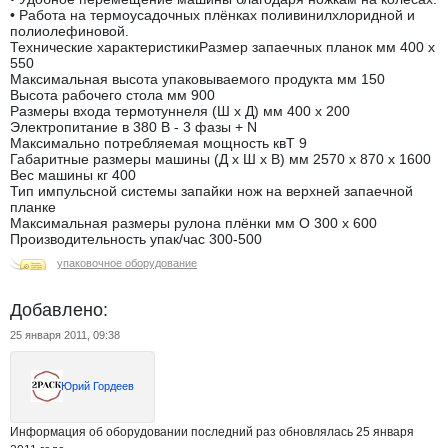
• Работа на термоусадочных плёнках поливинилхлоридной и
полиолефиновой.
Технические характеристикиРазмер запаечных планок мм 400 х
550
Максимальная высота упаковываемого продукта мм 150
Высота рабочего стола мм 900
Размеры входа термотуннеля (Ш х Д) мм 400 х 200
Электропитание в 380 В - 3 фазы + N
Максимально потребляемая мощность квТ 9
Габаритные размеры машины (Д х Ш х В) мм 2570 х 870 х 1600
Вес машины кг 400
Тип импульсной системы запайки нож на верхней запаечной
планке
Максимальная размеры рулона плёнки мм O 300 х 600
Производительность упак/час 300-500
упаковочное оборудование
Добавлено:
25 января 2011, 09:38
Юрий Гордеев
Информация об оборудовании последний раз обновлялась 25 января