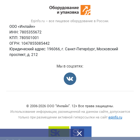
Новости рынка
Оборудование для пищепрома
Публичная оферта
Вакансии
Тара и упаковка
Контактная информация
Блог
Eqinfo.ru – все
пищевое оборудование
в России.
Б/у оборудование
Политика обработки персональных данных
ООО «Инлайн»
Вакансии
Для СМИ
ИНН: 7805355672
КПП: 780501001
Информация о компаниях
ОГРН: 1047855085442
Добавить объявление
Юридический адрес: 196066, г. Санкт-Петербург, Московский
Карта объявлений
проспект, д. 212
Мы в соцсетях:
Счетчики, авторское право, логотипы
© 2006‑2026 ООО “Инлайн”. 12+ Все права защищены.
Использование информации, размещенной на данном сайте, допускается
только при размещении активной гиперссылки на сайт
eqinfo.ru