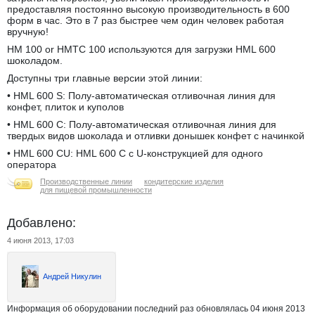
предоставляя постоянно высокую производительность в 600
форм в час. Это в 7 раз быстрее чем один человек работая
вручную!
HM 100 or HMTC 100 используются для загрузки HML 600
шоколадом.
Доступны три главные версии этой линии:
• HML 600 S: Полу‐автоматическая отливочная линия для
конфет, плиток и куполов
• HML 600 C: Полу‐автоматическая отливочная линия для
твердых видов шоколада и отливки донышек конфет с начинкой
• HML 600 CU: HML 600 C с U‐конструкцией для одного
оператора
Производственные линии
кондитерские изделия
для пищевой промышленности
Добавлено:
4 июня 2013, 17:03
Андрей Никулин
Информация об оборудовании последний раз обновлялась 04 июня 2013