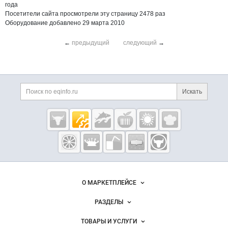
года
Посетители сайта просмотрели эту страницу 2478 раз
Оборудование добавлено 29 марта 2010
←
предыдущий
следующий
→
Дополнительная информация
Поиск по сайту и ссы
Искать
Cсылки на полезные проекты
Eqinfo.ru —
пищевое
оборудование
и упаковка
Важные разделы и контакты
Навигация по сайту
О МАРКЕТПЛЕЙСЕ
Новости Eqinfo.ru
РАЗДЕЛЫ
Услуги и цены
Объявления
ТОВАРЫ И УСЛУГИ
Размещение рекламы