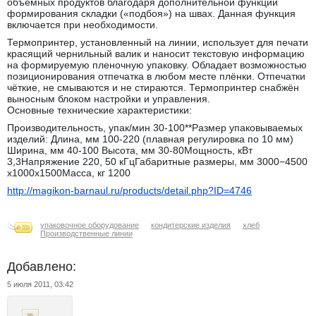
объёмных продуктов благодаря дополнительной функции
формирования складки («подбоя») на швах. Данная функция
включается при необходимости.
Термопринтер, установленный на линии, использует для печати
красящий чернильный валик и наносит текстовую информацию
на формируемую пленочную упаковку. Обладает возможностью
позиционирования отпечатка в любом месте плёнки. Отпечатки
чёткие, не смываются и не стираются. Термопринтер снабжён
выносным блоком настройки и управления.
Основные технические характеристики:
Производительность, упак/мин 30-100**Размер упаковываемых
изделий: Длина, мм 100-220 (плавная регулировка по 10 мм)
Ширина, мм 40-100 Высота, мм 30-80Мощность, кВт
3,3Напряжение 220, 50 кГцГабаритные размеры, мм 3000−4500
х1000х1500Масса, кг 1200
http://magikon-barnaul.ru/products/detail.php?ID=4746
упаковочное оборудование
кондитерские изделия
хлеб
Производственные линии
Добавлено:
5 июля 2011, 03:42