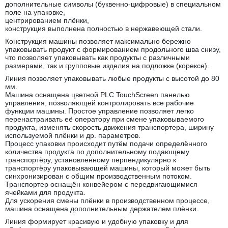
дополнительные символы (буквенно-цифровые) в специальном
поле на упаковке,
центрированием плёнки,
конструкция выполнена полностью в нержавеющей стали.
Конструкция машины позволяет максимально бережно
упаковывать продукт с формированием продольного шва снизу,
что позволяет упаковывать как продукты с различными
размерами, так и групповые изделия на подложке (корексе).
Линия позволяет упаковывать любые продукты с высотой до 80
мм.
Машина оснащена цветной PLC TouchScreen панелью
управления, позволяющей контролировать все рабочие
функции машины. Простое управление позволяет легко
перенастраивать её оператору при смене упаковываемого
продукта, изменять скорость движения транспортера, ширину
используемой плёнки и др. параметров.
Процесс упаковки происходит путём подачи определённого
количества продукта по дополнительному подающему
транспортёру, установленному перпендикулярно к
транспортёру упаковывающей машины, который может быть
синхронизирован с общим производственным потоком.
Транспортер оснащён конвейером с передвигающимися
ячейками для продукта.
Для ускорения смены плёнки в производственном процессе,
машина оснащена дополнительным держателем плёнки.
Линия формирует красивую и удобную упаковку и для