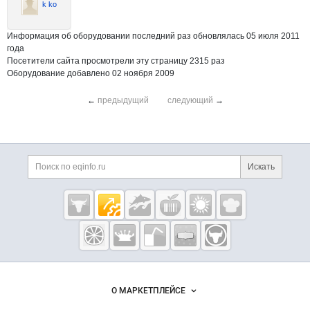
k ko
Информация об оборудовании последний раз обновлялась 05 июля 2011
года
Посетители сайта просмотрели эту страницу 2315 раз
Оборудование добавлено 02 ноября 2009
←
предыдущий
следующий
→
Дополнительная информация
Поиск по сайту и ссы
Искать
Cсылки на полезные проекты
Eqinfo.ru —
пищевое
оборудование
и упаковка
Важные разделы и контакты
Навигация по сайту
О МАРКЕТПЛЕЙСЕ