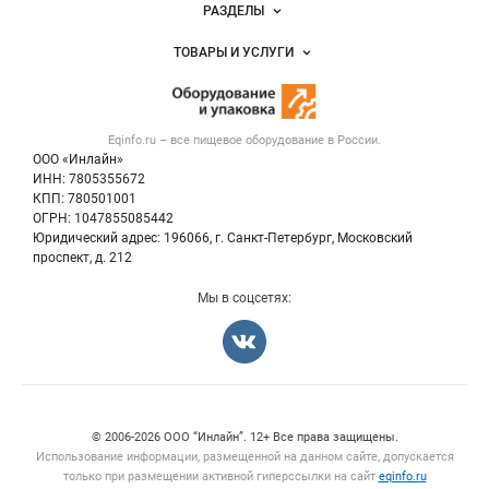
Новости Eqinfo.ru
РАЗДЕЛЫ
Услуги и цены
Объявления
ТОВАРЫ И УСЛУГИ
Размещение рекламы
Новости рынка
Оборудование для пищепрома
Публичная оферта
Вакансии
Тара и упаковка
Контактная информация
Блог
Eqinfo.ru – все
пищевое оборудование
в России.
Б/у оборудование
Политика обработки персональных данных
ООО «Инлайн»
Вакансии
Для СМИ
ИНН: 7805355672
КПП: 780501001
Информация о компаниях
ОГРН: 1047855085442
Добавить объявление
Юридический адрес: 196066, г. Санкт-Петербург, Московский
Карта объявлений
проспект, д. 212
Мы в соцсетях:
Счетчики, авторское право, логотипы
© 2006‑2026 ООО “Инлайн”. 12+ Все права защищены.
Использование информации, размещенной на данном сайте, допускается
только при размещении активной гиперссылки на сайт
eqinfo.ru