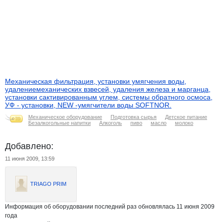
Механическая фильтрация, установки умягчения воды,
удалениемеханических взвесей, удаления железа и марганца,
установки сактивированным углем, системы обратного осмоса,
УФ - установки, NEW -умягчители воды SOFTNOR.
Механическое оборудование
Подготовка сырья
Детское питание
Безалкогольные напитки
Алкоголь
пиво
масло
молоко
Добавлено:
11 июня 2009, 13:59
TRIAGO PRIM
Информация об оборудовании последний раз обновлялась 11 июня 2009
года