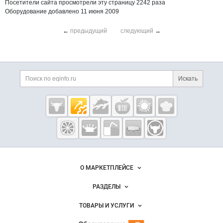
Посетители сайта просмотрели эту страницу 2242 раза
Оборудование добавлено 11 июня 2009
←
предыдущий
следующий
→
Дополнительная информация
Поиск по сайту и ссы
Искать
Cсылки на полезные проекты
Eqinfo.ru —
пищевое
оборудование
и упаковка
Важные разделы и контакты
Навигация по сайту
О МАРКЕТПЛЕЙСЕ
Новости Eqinfo.ru
РАЗДЕЛЫ
Услуги и цены
Объявления
ТОВАРЫ И УСЛУГИ
Размещение рекламы
Новости рынка
Оборудование для пищепрома
Публичная оферта