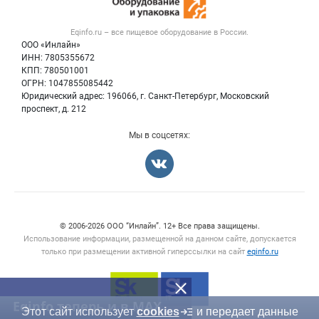
Вакансии
Тара и упаковка
Контактная информация
Блог
Eqinfo.ru – все
пищевое оборудование
в России.
Б/у оборудование
Политика обработки персональных данных
ООО «Инлайн»
Вакансии
Для СМИ
ИНН: 7805355672
КПП: 780501001
Информация о компаниях
ОГРН: 1047855085442
Добавить объявление
Юридический адрес: 196066, г. Санкт-Петербург, Московский
Карта объявлений
проспект, д. 212
Мы в соцсетях:
Счетчики, авторское право, логотипы
© 2006‑2026 ООО “Инлайн”. 12+ Все права защищены.
Использование информации, размещенной на данном сайте, допускается
только при размещении активной гиперссылки на сайт
eqinfo.ru
Eqinfo теперь и в MAX
Этот сайт использует
cookies
и передает данные