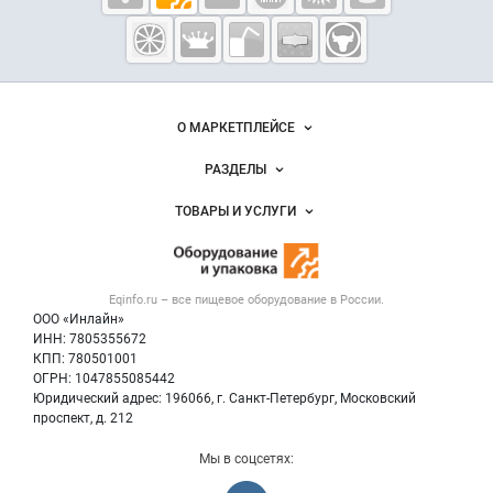
Eqinfo.ru —
пищевое
оборудование
и упаковка
Важные разделы и контакты
Навигация по сайту
О МАРКЕТПЛЕЙСЕ
Новости Eqinfo.ru
РАЗДЕЛЫ
Услуги и цены
Объявления
ТОВАРЫ И УСЛУГИ
Размещение рекламы
Новости рынка
Оборудование для пищепрома
Публичная оферта
Вакансии
Тара и упаковка
Контактная информация
Блог
Eqinfo.ru – все
пищевое оборудование
в России.
Б/у оборудование
Политика обработки персональных данных
ООО «Инлайн»
Вакансии
Для СМИ
ИНН: 7805355672
КПП: 780501001
Информация о компаниях
ОГРН: 1047855085442
Добавить объявление
Юридический адрес: 196066, г. Санкт-Петербург, Московский
Карта объявлений
проспект, д. 212
Мы в соцсетях: