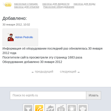
насосные станции.
насосы для жидкости
насосы для воды
насосы для откачки
Насосное оборудование
Добавлено:
30 января 2012, 10:02
Admin Pedrollo
Информация об оборудовании последний раз обновлялась 30 января
2012 года
Посетители сайта просмотрели эту страницу 1683 раза
Оборудование добавлено 30 января 2012
←
предыдущий
следующий
→
Дополнительная информация
Поиск по сайту и ссы
Искать
Cсылки на полезные проекты