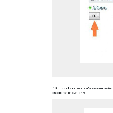
7.В строке
Показывать объявления
выбер
настройки нажмите
Ок
.