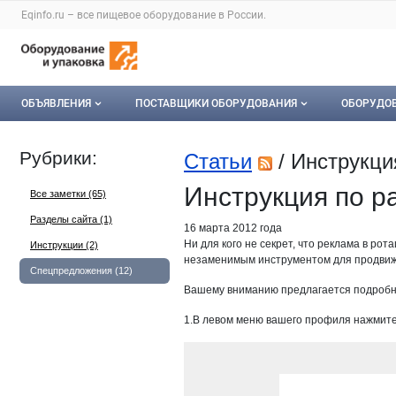
Раздел навигации по сайту eqinfo.ru
Eqinfo.ru – все
пищевое оборудование
в России.
Авторизация и меню пользователя
Навигация по разделам сайта eqinfo.ru
ОБЪЯВЛЕНИЯ
ПОСТАВЩИКИ ОБОРУДОВАНИЯ
ОБОРУДО
Все объявления
О каталоге компаний
Оборуд
Рубрики:
Статьи
/ Инструкци
Мои объявления
Каталог компаний
Мое об
Инструкция по р
Все заметки (65)
Моя компания
Разделы сайта (1)
16 марта 2012 года
Ни для кого не секрет, что реклама в ро
Инструкции (2)
Платное размещение
незаменимым инструментом для продвиже
Спецпредложения (12)
Вашему вниманию предлагается подроб
1.В левом меню вашего профиля нажмит