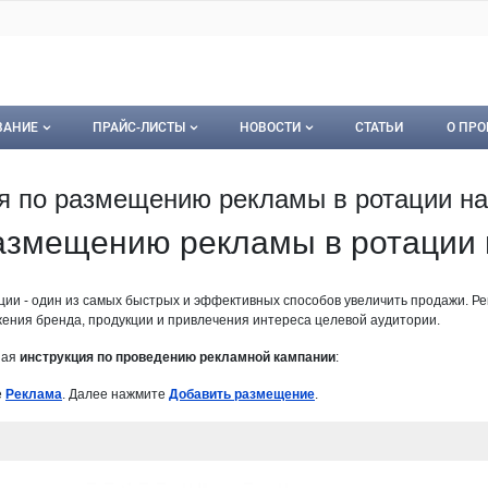
ВАНИЕ
ПРАЙС-ЛИСТЫ
НОВОСТИ
СТАТЬИ
О ПРО
ование
Мои прайс-листы
Новости
О пр
я по размещению рекламы в ротации на
орудование
Документы
Кон
азмещению рекламы в ротации н
Календарь событий
Пуб
тации - один из самых быстрых и эффективных способов увеличить продажи. Р
Рекл
ния бренда, продукции и привлечения интереса целевой аудитории.
Карт
ная
инструкция по проведению рекламной кампании
:
е
Реклама
. Далее нажмите
Добавить размещение
.
Кон