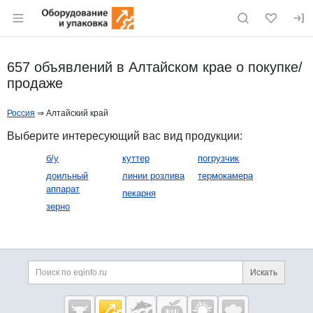
Раздел навигации по сайту eqinfo.ru
657 объявлений в Алтайском крае о покупке/
продаже
Россия
⇒ Алтайский край
Выберите интересующий вас вид продукции:
б/у
куттер
погрузчик
доильный
линии розлива
термокамера
аппарат
пекарня
зерно
Дополнительная информация
Поиск по сайту и ссы
Искать
Cсылки на полезные проекты