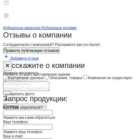
Бренды
Вакансии в
компани
Политекс
Политекс
Избранные вакансии
Избранные резюме
Новости o
Политекс, ООО
Политекс
Отзывы
о компании
Сотрудничали с компанией? Расскажите как это было!
Правила публикации отзывов
Добавить отзыв
Форма обратной связи о неточностях н
Политекс
Расскажите
о компании
Укажите неточность
Начните отзыв с выставления оценки
Контактные данные
Описание, товары
Компания не существует
Отмена
Опубликовать
Прикрепить фото
Запрос продукции:
Отмена
Опубликовать
Как к вам обратиться?
Укажите как к вам обратиться
Ваш телефон:
Укажите ваш телефон
Ваш e-mail: