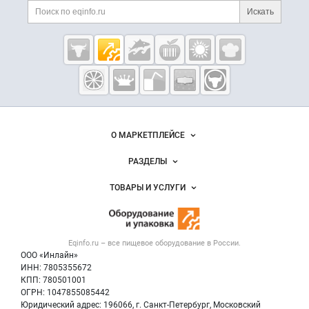
Поиск по сайту и ссы
Искать
Cсылки на полезные проекты
Eqinfo.ru —
пищевое
оборудование
и упаковка
Важные разделы и контакты
Навигация по сайту
О МАРКЕТПЛЕЙСЕ
Новости Eqinfo.ru
РАЗДЕЛЫ
Услуги и цены
Объявления
ТОВАРЫ И УСЛУГИ
Размещение рекламы
Новости рынка
Оборудование для пищепрома
Публичная оферта
Вакансии
Тара и упаковка
Контактная информация
Блог
Eqinfo.ru – все
пищевое оборудование
в России.
Б/у оборудование
Политика обработки персональных данных
ООО «Инлайн»
Вакансии
Для СМИ
ИНН: 7805355672
КПП: 780501001
Информация о компаниях
ОГРН: 1047855085442
Добавить объявление
Юридический адрес: 196066, г. Санкт-Петербург, Московский