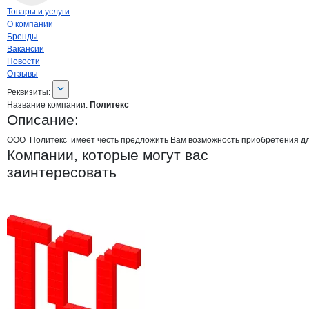
Навигация по странице
компании
Поли
Товары и услуги
О компании
Бренды
Вакансии
Новости
Отзывы
О компании
Политекс
Реквизиты
компании
Политекс
Реквизиты:
Название компании:
Политекс
Описание:
ООО  Политекс  имеет честь предложить Вам возможность приобретения для
Компании, которые могут вас
заинтересовать