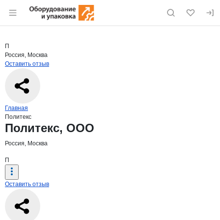
Раздел навигации по сайту eqinfo.ru
Краткая информация о компании
Поли
Страница компании
Политекс
Страница компании
Политекс, ООО
П
Россия, Москва
Оставить отзыв
Навигация по сайту
Главная
Политекс
Основная информация о компании
Политекс, ООО
Россия, Москва
П
Оставить отзыв