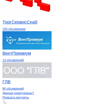
ТоргСервисСнаб
164 объявления
ВентПремиум
13 объявлений
ГЛВ
90 объявлений
Контакты
компании
Политекс
+7(800)000-00-..
Данные неактуальны?
Показать контакты