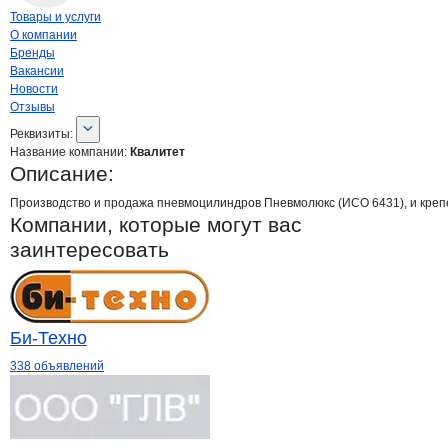
Навигация по странице
компании
Квал
Товары и услуги
О компании
Бренды
Вакансии
Новости
Отзывы
О компании
Квалитет
Реквизиты
компании
Квалитет
Реквизиты:
Название компании:
Квалитет
Описание:
Производство и продажа пневмоцилиндров Пневмолюкс (ИСО 6431), и креп
Компании, которые могут вас
заинтересовать
Би-Техно
338 объявлений