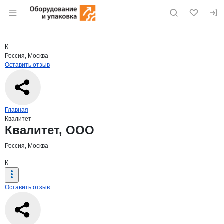
Раздел навигации по сайту eqinfo.ru
Краткая информация о компании
Квал
Страница компании
Квалитет
Страница компании
Квалитет, ООО
К
Россия, Москва
Оставить отзыв
Навигация по сайту
Главная
Квалитет
Основная информация о компании
Квалитет, ООО
Россия, Москва
К
Оставить отзыв