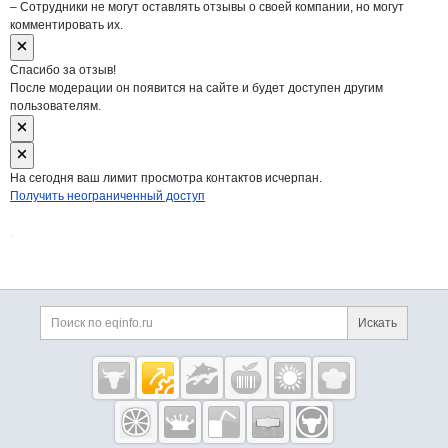
– Сотрудники не могут оставлять отзывы о своей компании, но могут
комментировать их.
Спасибо за отзыв!
После модерации он появится на сайте и будет доступен другим
пользователям.
На сегодня ваш лимит просмотра контактов исчерпан.
Получить неограниченный доступ
Дополнительная информация
Поиск по сайту и ссы
Искать
Cсылки на полезные проекты
Eqinfo.ru —
пищевое
оборудование