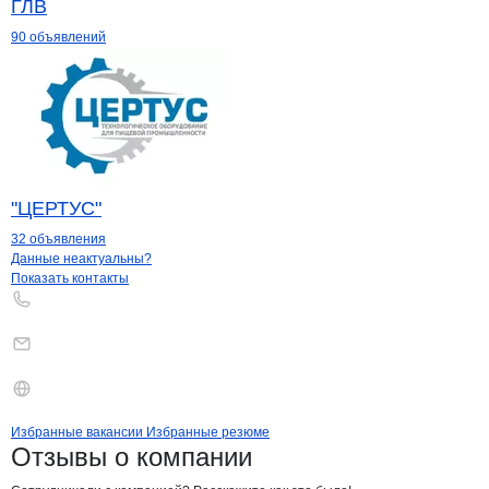
ГЛВ
90 объявлений
"ЦЕРТУС"
32 объявления
Контакты
компании
Квалитет
+7(800)000-00-..
Данные неактуальны?
Показать контакты
Бренды
Вакансии в
компани
Квалитет
Квалитет
Избранные вакансии
Избранные резюме
Новости o
Квалитет, ООО
Квалитет
Отзывы
о компании