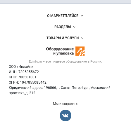
и упаковка
Важные разделы и контакты
Навигация по сайту
О МАРКЕТПЛЕЙСЕ
Новости Eqinfo.ru
РАЗДЕЛЫ
Услуги и цены
Объявления
ТОВАРЫ И УСЛУГИ
Размещение рекламы
Новости рынка
Оборудование для пищепрома
Публичная оферта
Вакансии
Тара и упаковка
Контактная информация
Блог
Eqinfo.ru – все
пищевое оборудование
в России.
Б/у оборудование
Политика обработки персональных данных
ООО «Инлайн»
Вакансии
Для СМИ
ИНН: 7805355672
КПП: 780501001
Информация о компаниях
ОГРН: 1047855085442
Добавить объявление
Юридический адрес: 196066, г. Санкт-Петербург, Московский
Карта объявлений
проспект, д. 212
Мы в соцсетях: