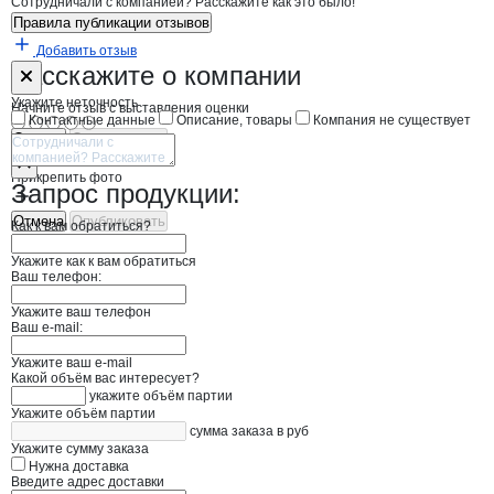
Сотрудничали с компанией? Расскажите как это было!
Правила публикации отзывов
Добавить отзыв
Форма обратной связи о неточностях н
Квалитет
Расскажите
о компании
Укажите неточность
Начните отзыв с выставления оценки
Контактные данные
Описание, товары
Компания не существует
Отмена
Опубликовать
Прикрепить фото
Запрос продукции:
Отмена
Опубликовать
Как к вам обратиться?
Укажите как к вам обратиться
Ваш телефон:
Укажите ваш телефон
Ваш e-mail:
Укажите ваш e-mail
Какой объём вас интересует?
укажите объём партии
Укажите объём партии
сумма заказа в руб
Укажите сумму заказа
Нужна доставка
Введите адрес доставки