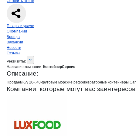
Оставить отзыв
Навигация по странице
компании
Кон
Товары и услуги
О компании
Бренды
Вакансии
Новости
Отзывы
О компании
КонтейнерСервис
Реквизиты
компании
КонтейнерСервис
Реквизиты:
Название компании:
КонтейнерСервис
Описание:
Продаем б/у 20-, 40-футовые морские рефрижераторные контейнеры Carri
Компании, которые могут вас заинтересов