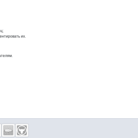
ц;
ентировать их.
ателям.