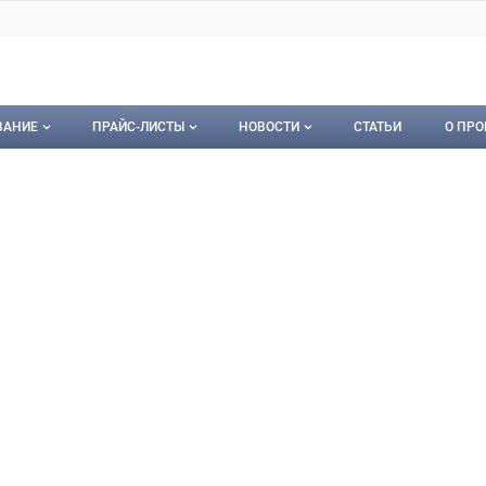
ВАНИЕ
ПРАЙС-ЛИСТЫ
НОВОСТИ
СТАТЬИ
О ПРО
ование
Мои прайс-листы
Новости
О пр
тейнерСервис
ерСервис, ООО
орудование
Документы
Кон
Календарь событий
Пуб
Рекл
Карт
Кон