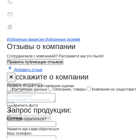
Бренды
Вакансии в
компани
КонтейнерСервис
КонтейнерСервис
Избранные вакансии
Избранные резюме
Новости o
КонтейнерСервис, ООО
КонтейнерСерви
Отзывы
о компании
Сотрудничали с компанией? Расскажите как это было!
Правила публикации отзывов
Добавить отзыв
Форма обратной связи о неточностях 
КонтейнерСе
Расскажите
о компании
Укажите неточность
Начните отзыв с выставления оценки
Контактные данные
Описание, товары
Компания не существует
Отмена
Опубликовать
Прикрепить фото
Запрос продукции:
Отмена
Опубликовать
Как к вам обратиться?
Укажите как к вам обратиться
Ваш телефон: