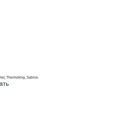
тейнерСервис
er, Thermoking, Sabroe.
ать