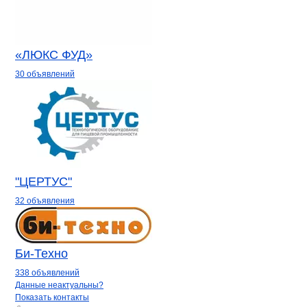
«ЛЮКС ФУД»
30 объявлений
"ЦЕРТУС"
32 объявления
Би-Техно
338 объявлений
Контакты
компании
КонтейнерСерви
+7(800)000-00-..
Данные неактуальны?
Показать контакты