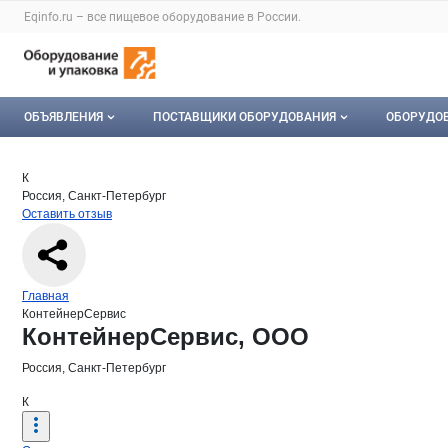
Раздел навигации по сайту eqinfo.ru
Eqinfo.ru – все
пищевое оборудование
в России.
Авторизация и меню пользователя
Навигация по разделам сайта eqinfo.ru
ОБЪЯВЛЕНИЯ
ПОСТАВЩИКИ ОБОРУДОВАНИЯ
ОБОРУДО
Все объявления
О каталоге компаний
Оборуд
Краткая информация о компании
Кон
Страница компании
Контейн
Страница компании
КонтейнерСервис, ООО
К
Россия, Санкт-Петербург
Мои объявления
Каталог компаний
Мое об
Оставить отзыв
Моя компания
Платное размещение
Навигация по сайту
Главная
КонтейнерСервис
Основная информация о компании
КонтейнерСервис, ООО
Россия, Санкт-Петербург
К