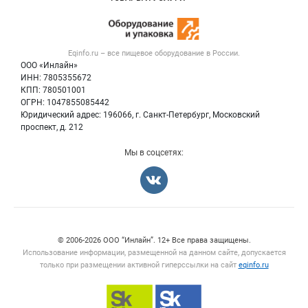
Размещение рекламы
Новости рынка
Оборудование для пищепрома
Публичная оферта
Вакансии
Тара и упаковка
Контактная информация
Блог
Eqinfo.ru – все
пищевое оборудование
в России.
Б/у оборудование
Политика обработки персональных данных
ООО «Инлайн»
Вакансии
Для СМИ
ИНН: 7805355672
КПП: 780501001
Информация о компаниях
ОГРН: 1047855085442
Добавить объявление
Юридический адрес: 196066, г. Санкт-Петербург, Московский
Карта объявлений
проспект, д. 212
Мы в соцсетях:
Счетчики, авторское право, логотипы
© 2006‑2026 ООО “Инлайн”. 12+ Все права защищены.
Использование информации, размещенной на данном сайте, допускается
только при размещении активной гиперссылки на сайт
eqinfo.ru