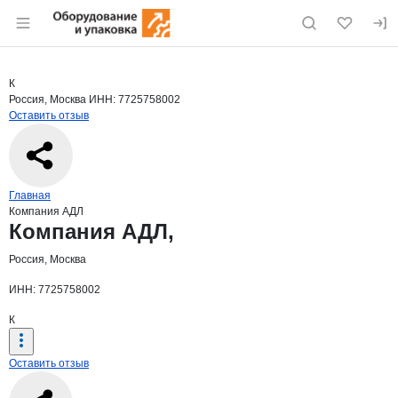
Раздел навигации по сайту eqinfo.ru
Краткая информация о компании
Комп
Страница компании
Компания
Страница компании
Компания АДЛ,
К
Россия, Москва
ИНН: 7725758002
Оставить отзыв
Навигация по сайту
Главная
Компания АДЛ
Основная информация о компании
Компания АДЛ,
Россия, Москва
ИНН: 7725758002
К
Оставить отзыв