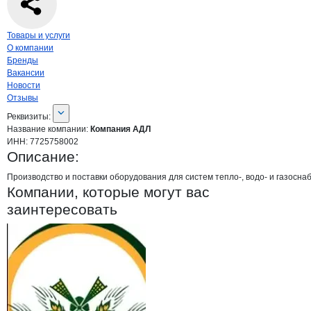
Навигация по странице
компании
Комп
Товары и услуги
О компании
Бренды
Вакансии
Новости
Отзывы
О компании
Компания АДЛ
Реквизиты
компании
Компания АДЛ
Реквизиты:
Название компании:
Компания АДЛ
ИНН:
7725758002
Описание:
Производство и поставки оборудования для систем тепло-, водо- и газос
Компании, которые могут вас
заинтересовать