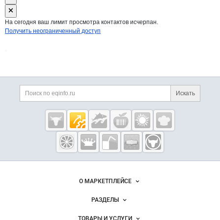
На сегодня ваш лимит просмотра контактов исчерпан.
Получить неограниченный доступ
Дополнительная информация
Поиск по сайту и ссы
Искать
Cсылки на полезные проекты
Eqinfo.ru —
пищевое
оборудование
и упаковка
Важные разделы и контакты
Навигация по сайту
О МАРКЕТПЛЕЙСЕ
Новости Eqinfo.ru
РАЗДЕЛЫ
Услуги и цены
Объявления
ТОВАРЫ И УСЛУГИ