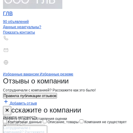
ГЛВ
90 объявлений
Контакты
компании
Компания АДЛ
+7(800)000-00-..
Данные неактуальны?
Показать контакты
Бренды
Вакансии в
компани
Компания АДЛ
Компания АДЛ
Избранные вакансии
Избранные резюме
Новости o
Компания АДЛ,
Компания АДЛ
Отзывы
о компании
Сотрудничали с компанией? Расскажите как это было!
Правила публикации отзывов
Добавить отзыв
Форма обратной связи о неточностях н
Компания АД
Расскажите
о компании
Укажите неточность
Начните отзыв с выставления оценки
Контактные данные
Описание, товары
Компания не существует
Отмена
Опубликовать